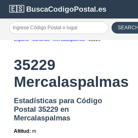
🇪🇸 BuscaCodigoPostal.es
SEARC
Ingrese Código Postal o lugar
España
Canarias
Mercalaspalmas
35229
35229
Mercalaspalmas
Estadísticas para Código
Postal 35229 en
Mercalaspalmas
Altitud:
m