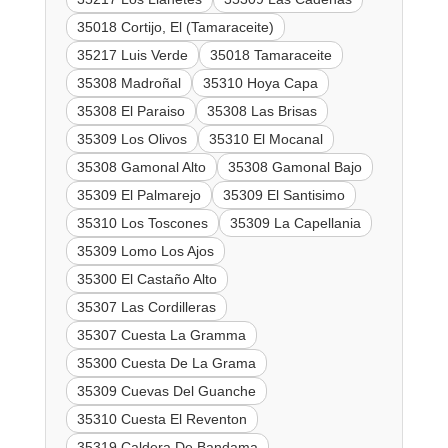
35018 Cortijo, El (Tamaraceite)
35217 Luis Verde
35018 Tamaraceite
35308 Madroñal
35310 Hoya Capa
35308 El Paraiso
35308 Las Brisas
35309 Los Olivos
35310 El Mocanal
35308 Gamonal Alto
35308 Gamonal Bajo
35309 El Palmarejo
35309 El Santisimo
35310 Los Toscones
35309 La Capellania
35309 Lomo Los Ajos
35300 El Castaño Alto
35307 Las Cordilleras
35307 Cuesta La Gramma
35300 Cuesta De La Grama
35309 Cuevas Del Guanche
35310 Cuesta El Reventon
35319 Caldera De Bandama