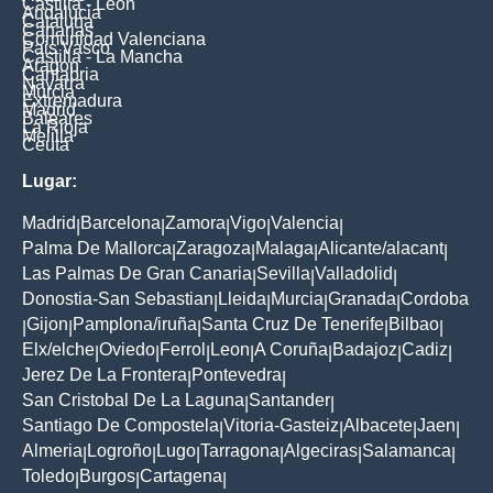
Castilla - Leon
Andalucia
Cataluna
Canarias
Comunidad Valenciana
Pais Vasco
Castilla - La Mancha
Aragon
Cantabria
Navarra
Murcia
Extremadura
Madrid
Baleares
La Rioja
Melilla
Ceuta
Lugar:
Madrid
Barcelona
Zamora
Vigo
Valencia
|
|
|
|
|
Palma De Mallorca
Zaragoza
Malaga
Alicante/alacant
|
|
|
|
Las Palmas De Gran Canaria
Sevilla
Valladolid
|
|
|
Donostia-San Sebastian
Lleida
Murcia
Granada
Cordoba
|
|
|
|
Gijon
Pamplona/iruña
Santa Cruz De Tenerife
Bilbao
|
|
|
|
|
Elx/elche
Oviedo
Ferrol
Leon
A Coruña
Badajoz
Cadiz
|
|
|
|
|
|
|
Jerez De La Frontera
Pontevedra
|
|
San Cristobal De La Laguna
Santander
|
|
Santiago De Compostela
Vitoria-Gasteiz
Albacete
Jaen
|
|
|
|
Almeria
Logroño
Lugo
Tarragona
Algeciras
Salamanca
|
|
|
|
|
|
Toledo
Burgos
Cartagena
|
|
|