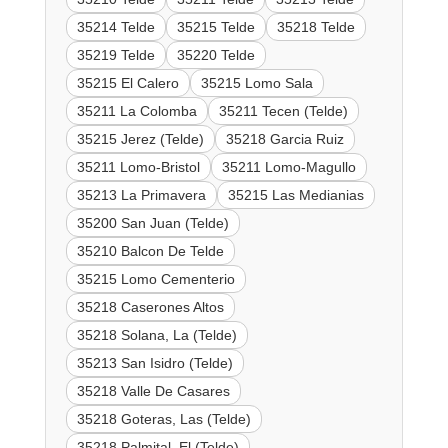
35214 Telde
35215 Telde
35218 Telde
35219 Telde
35220 Telde
35215 El Calero
35215 Lomo Sala
35211 La Colomba
35211 Tecen (Telde)
35215 Jerez (Telde)
35218 Garcia Ruiz
35211 Lomo-Bristol
35211 Lomo-Magullo
35213 La Primavera
35215 Las Medianias
35200 San Juan (Telde)
35210 Balcon De Telde
35215 Lomo Cementerio
35218 Caserones Altos
35218 Solana, La (Telde)
35213 San Isidro (Telde)
35218 Valle De Casares
35218 Goteras, Las (Telde)
35218 Palmital, El (Telde)