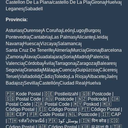
Castellon De La Plana/castello De La Pla
Girona
Huelva
|
|
|
Leganes
Sabadell
|
Provincia:
Asturias
Ourense
A Coruña
León
Lugo
Burgos
|
|
|
|
|
|
Pontevedra
Cantabria
Las Palmas
Alicante
Lleida
|
|
|
|
|
Navarra
Huesca
Vizcaya
Salamanca
|
|
|
|
Santa Cruz De Tenerife
Almería
Murcia
Girona
Barcelona
|
|
|
|
Zamora
Álava
Guadalajara
Soria
Madrid
Palencia
|
|
|
|
|
|
|
Valencia
Córdoba
Ávila
Tarragona
Zaragoza
Baleares
|
|
|
|
|
|
Segovia
Granada
Málaga
Cuenca
Guipúzcoa
Cáceres
|
|
|
|
|
|
Teruel
Valladolid
Cádiz
Toledo
La Rioja
Albacete
Jaén
|
|
|
|
|
|
|
Badajoz
Sevilla
Castellón
Ciudad Real
Huelva
|
|
|
|
🇵🇭
Kode Postal
| 🇩🇪
Postleitzahl
| 🇬🇧
Postcode
|
🇸🇬
Postal Code
| 🇦🇺
Postcode
| 🇳🇿
Postcode
| 🇨🇦
Postal Code
| 🇿🇦
Postal Code
| 🇲🇾
Poskod
| 🇲🇽
Código Postal
| 🇪🇸
Código Postal
| 🇵🇹
Código Postal
|
🇧🇷
CEP
| 🇫🇷
Code Postal
| 🇳🇱
Postcode
| 🇮🇹
CAP
| 🇹🇭
รหัสไปรษณีย์
| 🇵🇰
پوسٹل کوڈ
| 🇮🇳
पिन कोड
| 🇨🇴
Código Postal
| 🇦🇷
Código Postal
| 🇰🇷
우편번호
| 🇹🇷