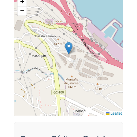
+
−
Leaflet