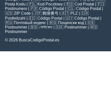
Posta Kodu
| 🇵🇱
Kod Pocztowy
| 🇷🇴
Cod Poștal
| 🇫🇮
Postinumero
| 🇵🇪
Código Postal
| 🇨🇱
Código Postal
|
🇺🇸
ZIP Code
| 🇯🇵
郵便番号
| 🇦🇹
PLZ
| 🇨🇭
Postleitzahl
| 🇪🇨
Código Postal
| 🇺🇾
Código Postal
|
🇷🇺
Почтовый индекс
| 🇧🇬
Пощенски код
| 🇸🇪
Postnummer
| 🇧🇩
পোস্টকোড
| 🇩🇰
Postnummer
| 🇳🇴
Postnummer
© 2026 BuscaCodigoPostal.es