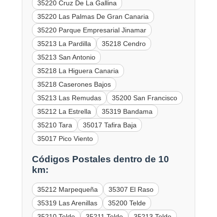
35220 Cruz De La Gallina
35220 Las Palmas De Gran Canaria
35220 Parque Empresarial Jinamar
35213 La Pardilla
35218 Cendro
35213 San Antonio
35218 La Higuera Canaria
35218 Caserones Bajos
35213 Las Remudas
35200 San Francisco
35212 La Estrella
35319 Bandama
35210 Tara
35017 Tafira Baja
35017 Pico Viento
Códigos Postales dentro de 10
km:
35212 Marpequeña
35307 El Raso
35319 Las Arenillas
35200 Telde
35210 Telde
35211 Telde
35213 Telde