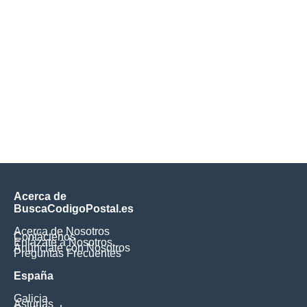
Acerca de
BuscaCodigoPostal.es
Acerca de Nosotros
Contáctenos
Enlázate a Nosotros
Anúnciate con Nosotros
Preguntas Frecuentes
España
Galicia
Asturias