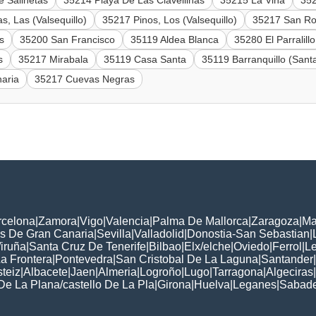
e Salinetas
35214 Playa De Las Clavellinas
35215 La Viña
352
, Las (Valsequillo)
35217 Pinos, Los (Valsequillo)
35217 San Roq
s
35200 San Francisco
35119 Aldea Blanca
35280 El Parralillo
s
35217 Mirabala
35119 Casa Santa
35119 Barranquillo (Sant
aria
35217 Cuevas Negras
rcelona
|
Zamora
|
Vigo
|
Valencia
|
Palma De Mallorca
|
Zaragoza
|
Ma
s De Gran Canaria
|
Sevilla
|
Valladolid
|
Donostia-San Sebastian
|
iruña
|
Santa Cruz De Tenerife
|
Bilbao
|
Elx/elche
|
Oviedo
|
Ferrol
|
L
a Frontera
|
Pontevedra
|
San Cristobal De La Laguna
|
Santander
|
steiz
|
Albacete
|
Jaen
|
Almeria
|
Logroño
|
Lugo
|
Tarragona
|
Algeciras
|
De La Plana/castello De La Pla
|
Girona
|
Huelva
|
Leganes
|
Sabade
: