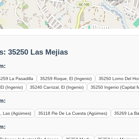
: 35250 Las Mejias
m:
259 La Pasadilla
35259 Roque, El (Ingenio)
35250 Lomo Del Hos
El (Ingenio)
35240 Carrizal, El (Ingenio)
35250 Ingenio (Capital M
m:
, Las (Agüimes)
35118 Pie De La Cuesta (Agüimes)
35269 La B
m: