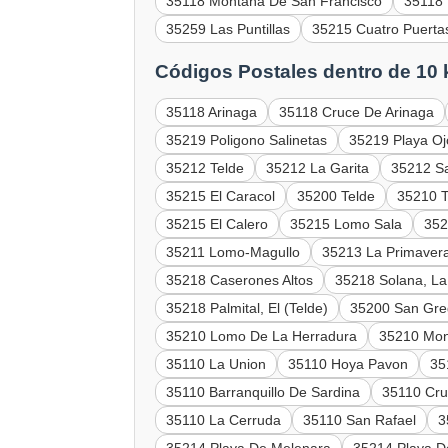
35118 Montaña De San Francisco
35118 
35259 Las Puntillas
35215 Cuatro Puerta
Códigos Postales dentro de 10
35118 Arinaga
35118 Cruce De Arinaga
35219 Poligono Salinetas
35219 Playa O
35212 Telde
35212 La Garita
35212 S
35215 El Caracol
35200 Telde
35210 T
35215 El Calero
35215 Lomo Sala
352
35211 Lomo-Magullo
35213 La Primaver
35218 Caserones Altos
35218 Solana, La
35218 Palmital, El (Telde)
35200 San Greg
35210 Lomo De La Herradura
35210 Mon
35110 La Union
35110 Hoya Pavon
35
35110 Barranquillo De Sardina
35110 Cru
35110 La Cerruda
35110 San Rafael
3