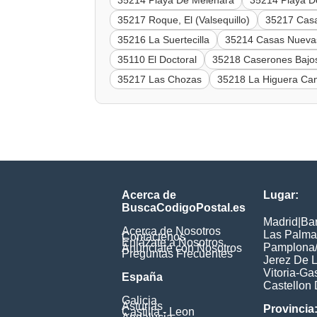
35214 Playa De Melenara
35214 Playa D
35217 Roque, El (Valsequillo)
35217 Casas
35216 La Suertecilla
35214 Casas Nueva
35110 El Doctoral
35218 Caserones Bajo
35217 Las Chozas
35218 La Higuera Can
Acerca de
Lugar:
BuscaCodigoPostal.es
Madrid
|
Ba
Acerca de Nosotros
Las Palma
Contáctenos
Enlázate a Nosotros
Pamplona/
Anúnciate con Nosotros
Preguntas Frecuentes
Jerez De L
Vitoria-Ga
España
Castellon 
Galicia
Asturias
Provincia
Castilla - Leon