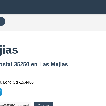
H
jias
ostal 35250 en Las Mejias
9, Longitud -15.4406
Copiar