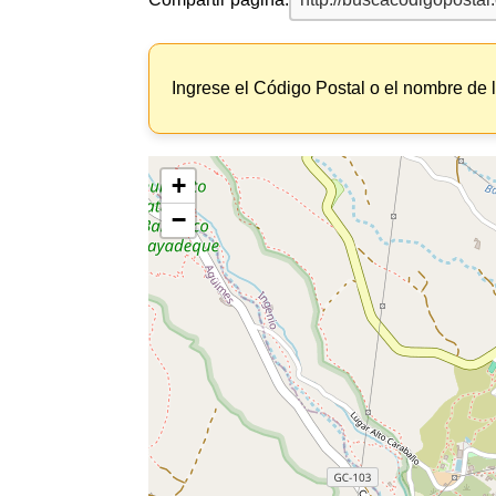
Ingrese el Código Postal o el nombre de 
+
−