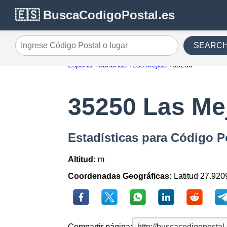
🇪🇸 BuscaCodigoPostal.es
SEARC
Ingrese Código Postal o lugar
España
Canarias
Las Mejias
35250
35250 Las Me
Estadísticas para Código P
Altitud:
m
Coordenadas Geográficas:
Latitud 27.920
Compartir página: