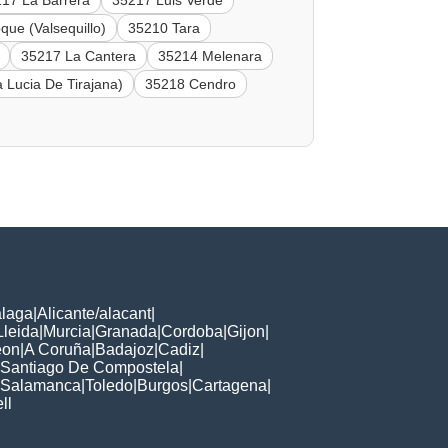
17 La Barrera
35217 Luis Verde
ue (Valsequillo)
35210 Tara
35217 La Cantera
35214 Melenara
a Lucia De Tirajana)
35218 Cendro
laga
|
Alicante/alacant
|
Lleida
|
Murcia
|
Granada
|
Cordoba
|
Gijon
|
eon
|
A Coruña
|
Badajoz
|
Cadiz
|
Santiago De Compostela
|
Salamanca
|
Toledo
|
Burgos
|
Cartagena
|
ll