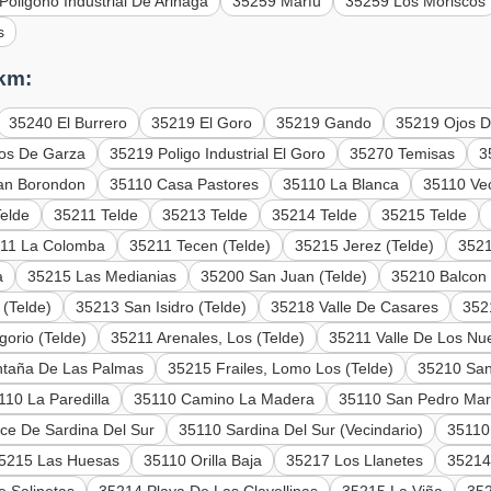
Poligono Industrial De Arinaga
35259 Marfu
35259 Los Moriscos
s
 km:
35240 El Burrero
35219 El Goro
35219 Gando
35219 Ojos 
jos De Garza
35219 Poligo Industrial El Goro
35270 Temisas
3
an Borondon
35110 Casa Pastores
35110 La Blanca
35110 Vec
elde
35211 Telde
35213 Telde
35214 Telde
35215 Telde
11 La Colomba
35211 Tecen (Telde)
35215 Jerez (Telde)
3521
a
35215 Las Medianias
35200 San Juan (Telde)
35210 Balcon
 (Telde)
35213 San Isidro (Telde)
35218 Valle De Casares
352
orio (Telde)
35211 Arenales, Los (Telde)
35211 Valle De Los Nu
taña De Las Palmas
35215 Frailes, Lomo Los (Telde)
35210 San
110 La Paredilla
35110 Camino La Madera
35110 San Pedro Mart
ce De Sardina Del Sur
35110 Sardina Del Sur (Vecindario)
35110 
5215 Las Huesas
35110 Orilla Baja
35217 Los Llanetes
35214