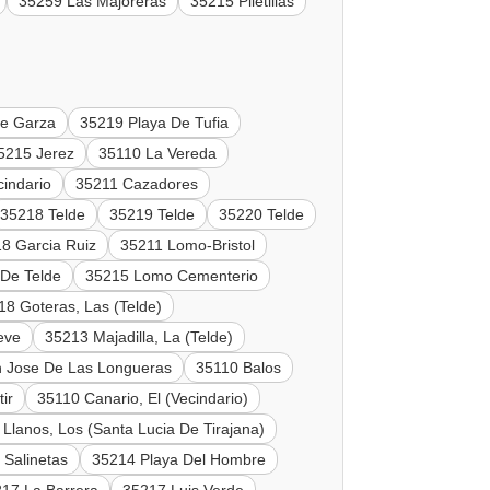
35259 Las Majoreras
35215 Piletillas
De Garza
35219 Playa De Tufia
5215 Jerez
35110 La Vereda
indario
35211 Cazadores
35218 Telde
35219 Telde
35220 Telde
8 Garcia Ruiz
35211 Lomo-Bristol
 De Telde
35215 Lomo Cementerio
18 Goteras, Las (Telde)
eve
35213 Majadilla, La (Telde)
 Jose De Las Longueras
35110 Balos
ir
35110 Canario, El (Vecindario)
Llanos, Los (Santa Lucia De Tirajana)
 Salinetas
35214 Playa Del Hombre