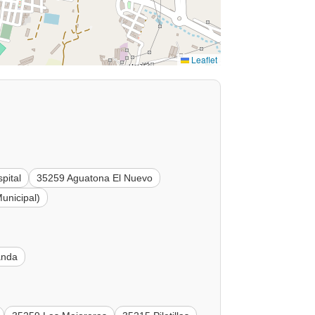
Leaflet
pital
35259 Aguatona El Nuevo
unicipal)
anda