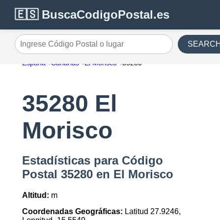
🇪🇸 BuscaCodigoPostal.es
SEARC
Ingrese Código Postal o lugar
España
Canarias
El Morisco
35280
35280 El
Morisco
Estadísticas para Código
Postal 35280 en El Morisco
Altitud:
m
Coordenadas Geográficas:
Latitud 27.9246,