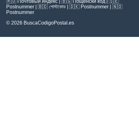
🇷🇺
Почтовый индекс
| 🇧🇬
Пощенски код
| 🇸🇪
Postnummer
| 🇧🇩
পোস্টকোড
| 🇩🇰
Postnummer
| 🇳🇴
Postnummer
© 2026 BuscaCodigoPostal.es