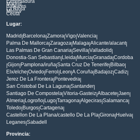
Extremadura
Madrid
Baleares
La Rioja
Melilla
Ceuta
Lugar:
Madrid
Barcelona
Zamora
Vigo
Valencia
|
|
|
|
|
Palma De Mallorca
Zaragoza
Malaga
Alicante/alacant
|
|
|
|
Las Palmas De Gran Canaria
Sevilla
Valladolid
|
|
|
Donostia-San Sebastian
Lleida
Murcia
Granada
Cordoba
|
|
|
|
Gijon
Pamplona/iruña
Santa Cruz De Tenerife
Bilbao
|
|
|
|
|
Elx/elche
Oviedo
Ferrol
Leon
A Coruña
Badajoz
Cadiz
|
|
|
|
|
|
|
Jerez De La Frontera
Pontevedra
|
|
San Cristobal De La Laguna
Santander
|
|
Santiago De Compostela
Vitoria-Gasteiz
Albacete
Jaen
|
|
|
|
Almeria
Logroño
Lugo
Tarragona
Algeciras
Salamanca
|
|
|
|
|
|
Toledo
Burgos
Cartagena
|
|
|
Castellon De La Plana/castello De La Pla
Girona
Huelva
|
|
|
Leganes
Sabadell
|
Provincia: