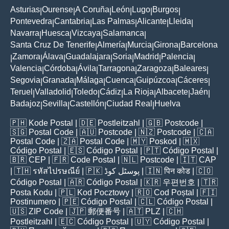
Asturias
Ourense
A Coruña
León
Lugo
Burgos
|
|
|
|
|
|
Pontevedra
Cantabria
Las Palmas
Alicante
Lleida
|
|
|
|
|
Navarra
Huesca
Vizcaya
Salamanca
|
|
|
|
Santa Cruz De Tenerife
Almería
Murcia
Girona
Barcelona
|
|
|
|
Zamora
Álava
Guadalajara
Soria
Madrid
Palencia
|
|
|
|
|
|
|
Valencia
Córdoba
Ávila
Tarragona
Zaragoza
Baleares
|
|
|
|
|
|
Segovia
Granada
Málaga
Cuenca
Guipúzcoa
Cáceres
|
|
|
|
|
|
Teruel
Valladolid
Toledo
Cádiz
La Rioja
Albacete
Jaén
|
|
|
|
|
|
|
Badajoz
Sevilla
Castellón
Ciudad Real
Huelva
|
|
|
|
🇵🇭
Kode Postal
| 🇩🇪
Postleitzahl
| 🇬🇧
Postcode
|
🇸🇬
Postal Code
| 🇦🇺
Postcode
| 🇳🇿
Postcode
| 🇨🇦
Postal Code
| 🇿🇦
Postal Code
| 🇲🇾
Poskod
| 🇲🇽
Código Postal
| 🇪🇸
Código Postal
| 🇵🇹
Código Postal
|
🇧🇷
CEP
| 🇫🇷
Code Postal
| 🇳🇱
Postcode
| 🇮🇹
CAP
| 🇹🇭
รหัสไปรษณีย์
| 🇵🇰
پوسٹل کوڈ
| 🇮🇳
पिन कोड
| 🇨🇴
Código Postal
| 🇦🇷
Código Postal
| 🇰🇷
우편번호
| 🇹🇷
Posta Kodu
| 🇵🇱
Kod Pocztowy
| 🇷🇴
Cod Poștal
| 🇫🇮
Postinumero
| 🇵🇪
Código Postal
| 🇨🇱
Código Postal
|
🇺🇸
ZIP Code
| 🇯🇵
郵便番号
| 🇦🇹
PLZ
| 🇨🇭
Postleitzahl
| 🇪🇨
Código Postal
| 🇺🇾
Código Postal
|