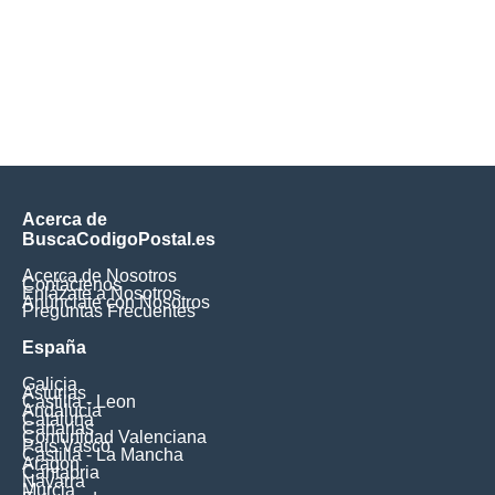
Acerca de
BuscaCodigoPostal.es
Acerca de Nosotros
Contáctenos
Enlázate a Nosotros
Anúnciate con Nosotros
Preguntas Frecuentes
España
Galicia
Asturias
Castilla - Leon
Andalucia
Cataluna
Canarias
Comunidad Valenciana
Pais Vasco
Castilla - La Mancha
Aragon
Cantabria
Navarra
Murcia