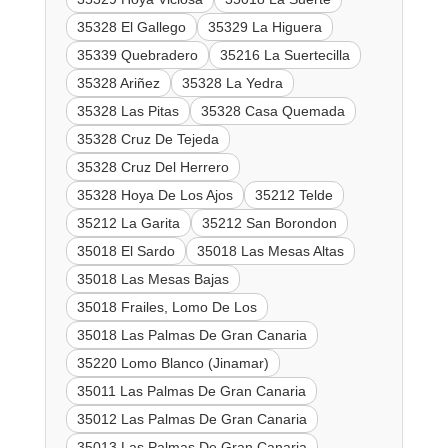
35328 El Gallego
35329 La Higuera
35339 Quebradero
35216 La Suertecilla
35328 Ariñez
35328 La Yedra
35328 Las Pitas
35328 Casa Quemada
35328 Cruz De Tejeda
35328 Cruz Del Herrero
35328 Hoya De Los Ajos
35212 Telde
35212 La Garita
35212 San Borondon
35018 El Sardo
35018 Las Mesas Altas
35018 Las Mesas Bajas
35018 Frailes, Lomo De Los
35018 Las Palmas De Gran Canaria
35220 Lomo Blanco (Jinamar)
35011 Las Palmas De Gran Canaria
35012 Las Palmas De Gran Canaria
35013 Las Palmas De Gran Canaria