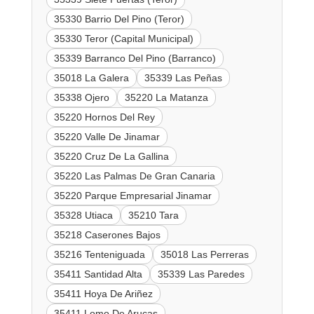
35330 Barrio Del Pino (Teror)
35330 Teror (Capital Municipal)
35339 Barranco Del Pino (Barranco)
35018 La Galera
35339 Las Peñas
35338 Ojero
35220 La Matanza
35220 Hornos Del Rey
35220 Valle De Jinamar
35220 Cruz De La Gallina
35220 Las Palmas De Gran Canaria
35220 Parque Empresarial Jinamar
35328 Utiaca
35210 Tara
35218 Caserones Bajos
35216 Tenteniguada
35018 Las Perreras
35411 Santidad Alta
35339 Las Paredes
35411 Hoya De Ariñez
35411 Lomo De Arucas