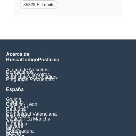
35328 El Lomito
Acerca de
BuscaCodigoPostal.es
Acerca de Nosotros
Contáctenos
Enlázate a Nosotros
Anúnciate con Nosotros
Preguntas Frecuentes
España
Galicia
Asturias
Castilla - Leon
Andalucia
Cataluna
Canarias
Comunidad Valenciana
Pais Vasco
Castilla - La Mancha
Aragon
Cantabria
Navarra
Murcia
Extremadura
Madrid
Baleares