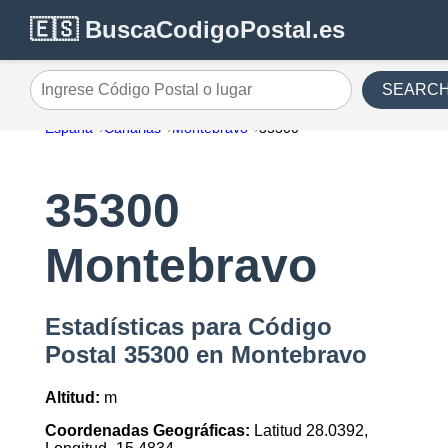
🇪🇸 BuscaCodigoPostal.es
SEARC
Ingrese Código Postal o lugar
España
Canarias
Montebravo
35300
35300
Montebravo
Estadísticas para Código
Postal 35300 en Montebravo
Altitud:
m
Coordenadas Geográficas:
Latitud 28.0392,