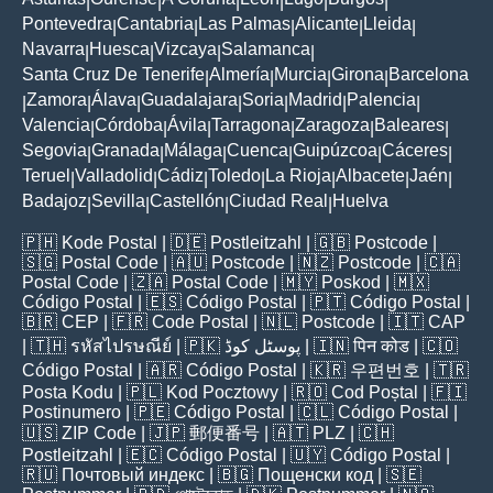
|
|
|
|
|
|
Pontevedra
Cantabria
Las Palmas
Alicante
Lleida
|
|
|
|
|
Navarra
Huesca
Vizcaya
Salamanca
|
|
|
|
Santa Cruz De Tenerife
Almería
Murcia
Girona
Barcelona
|
|
|
|
Zamora
Álava
Guadalajara
Soria
Madrid
Palencia
|
|
|
|
|
|
|
Valencia
Córdoba
Ávila
Tarragona
Zaragoza
Baleares
|
|
|
|
|
|
Segovia
Granada
Málaga
Cuenca
Guipúzcoa
Cáceres
|
|
|
|
|
|
Teruel
Valladolid
Cádiz
Toledo
La Rioja
Albacete
Jaén
|
|
|
|
|
|
|
Badajoz
Sevilla
Castellón
Ciudad Real
Huelva
|
|
|
|
🇵🇭
Kode Postal
| 🇩🇪
Postleitzahl
| 🇬🇧
Postcode
|
🇸🇬
Postal Code
| 🇦🇺
Postcode
| 🇳🇿
Postcode
| 🇨🇦
Postal Code
| 🇿🇦
Postal Code
| 🇲🇾
Poskod
| 🇲🇽
Código Postal
| 🇪🇸
Código Postal
| 🇵🇹
Código Postal
|
🇧🇷
CEP
| 🇫🇷
Code Postal
| 🇳🇱
Postcode
| 🇮🇹
CAP
| 🇹🇭
รหัสไปรษณีย์
| 🇵🇰
پوسٹل کوڈ
| 🇮🇳
पिन कोड
| 🇨🇴
Código Postal
| 🇦🇷
Código Postal
| 🇰🇷
우편번호
| 🇹🇷
Posta Kodu
| 🇵🇱
Kod Pocztowy
| 🇷🇴
Cod Poștal
| 🇫🇮
Postinumero
| 🇵🇪
Código Postal
| 🇨🇱
Código Postal
|
🇺🇸
ZIP Code
| 🇯🇵
郵便番号
| 🇦🇹
PLZ
| 🇨🇭
Postleitzahl
| 🇪🇨
Código Postal
| 🇺🇾
Código Postal
|
🇷🇺
Почтовый индекс
| 🇧🇬
Пощенски код
| 🇸🇪