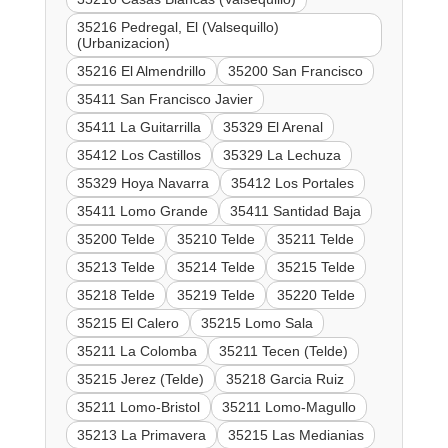
35216 Pedregal, El (Valsequillo)
(Urbanizacion)
35216 El Almendrillo
35200 San Francisco
35411 San Francisco Javier
35411 La Guitarrilla
35329 El Arenal
35412 Los Castillos
35329 La Lechuza
35329 Hoya Navarra
35412 Los Portales
35411 Lomo Grande
35411 Santidad Baja
35200 Telde
35210 Telde
35211 Telde
35213 Telde
35214 Telde
35215 Telde
35218 Telde
35219 Telde
35220 Telde
35215 El Calero
35215 Lomo Sala
35211 La Colomba
35211 Tecen (Telde)
35215 Jerez (Telde)
35218 Garcia Ruiz
35211 Lomo-Bristol
35211 Lomo-Magullo
35213 La Primavera
35215 Las Medianias