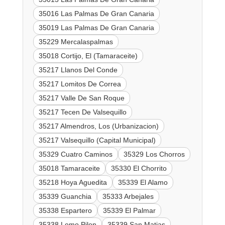
35016 Las Palmas De Gran Canaria
35019 Las Palmas De Gran Canaria
35229 Mercalaspalmas
35018 Cortijo, El (Tamaraceite)
35217 Llanos Del Conde
35217 Lomitos De Correa
35217 Valle De San Roque
35217 Tecen De Valsequillo
35217 Almendros, Los (Urbanizacion)
35217 Valsequillo (Capital Municipal)
35329 Cuatro Caminos
35329 Los Chorros
35018 Tamaraceite
35330 El Chorrito
35218 Hoya Aguedita
35339 El Alamo
35339 Guanchia
35333 Arbejales
35338 Espartero
35339 El Palmar
35338 Lomo Pilon
35339 San Matias