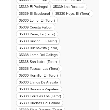
35339 El Pedregal
35339 Las Rosadas
35339 El Escobonal
35330 Hoyo, El (Teror)
35330 Lomo, El (Teror)
35339 Cuesta Falcon
35339 Peña, La (Teror)
35330 Rincon, El (Teror)
35330 Buenavista (Teror)
35338 Lomo Del Gallego
35338 San Isidro (Teror)
35338 Toscas, Las (Teror)
35330 Hornillo, El (Teror)
35330 Llanos De Arevalo
35338 Barranco Zapatero
35338 Corrales Los (Teror)
35339 Huertas Del Palmar
35339 Siete Puertas (Teror)