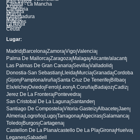
Pais Vasco
Castilla - La Mancha
Aragon
Cantabria
Navarra
Murcia
Extremadura
Madrid
Baleares
La Rioja
Melilla
Ceuta
Lugar:
Madrid
Barcelona
Zamora
Vigo
Valencia
|
|
|
|
|
Palma De Mallorca
Zaragoza
Malaga
Alicante/alacant
|
|
|
|
Las Palmas De Gran Canaria
Sevilla
Valladolid
|
|
|
Donostia-San Sebastian
Lleida
Murcia
Granada
Cordoba
|
|
|
|
Gijon
Pamplona/iruña
Santa Cruz De Tenerife
Bilbao
|
|
|
|
|
Elx/elche
Oviedo
Ferrol
Leon
A Coruña
Badajoz
Cadiz
|
|
|
|
|
|
|
Jerez De La Frontera
Pontevedra
|
|
San Cristobal De La Laguna
Santander
|
|
Santiago De Compostela
Vitoria-Gasteiz
Albacete
Jaen
|
|
|
|
Almeria
Logroño
Lugo
Tarragona
Algeciras
Salamanca
|
|
|
|
|
|
Toledo
Burgos
Cartagena
|
|
|
Castellon De La Plana/castello De La Pla
Girona
Huelva
|
|
|
Leganes
Sabadell
|