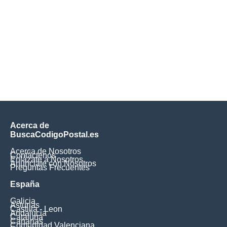
Acerca de
BuscaCodigoPostal.es
Acerca de Nosotros
Contáctenos
Enlázate a Nosotros
Anúnciate con Nosotros
Preguntas Frecuentes
España
Galicia
Asturias
Castilla - Leon
Andalucia
Cataluna
Canarias
Comunidad Valenciana