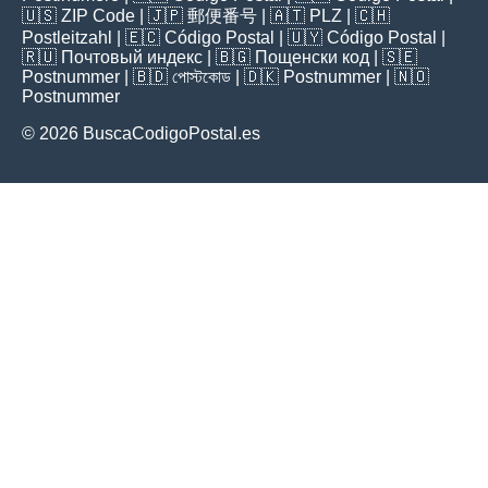
🇺🇸
ZIP Code
| 🇯🇵
郵便番号
| 🇦🇹
PLZ
| 🇨🇭
Postleitzahl
| 🇪🇨
Código Postal
| 🇺🇾
Código Postal
|
🇷🇺
Почтовый индекс
| 🇧🇬
Пощенски код
| 🇸🇪
Postnummer
| 🇧🇩
পোস্টকোড
| 🇩🇰
Postnummer
| 🇳🇴
Postnummer
© 2026 BuscaCodigoPostal.es