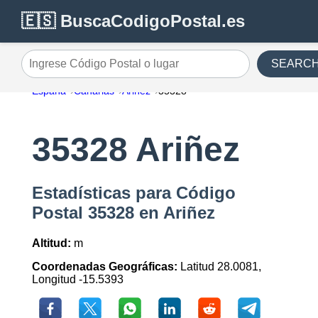
🇪🇸 BuscaCodigoPostal.es
SEARC
Ingrese Código Postal o lugar
España
Canarias
Ariñez
35328
35328 Ariñez
Estadísticas para Código
Postal 35328 en Ariñez
Altitud:
m
Coordenadas Geográficas:
Latitud 28.0081,
Longitud -15.5393