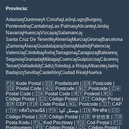
Provincia:
Asturias
Ourense
A Coruña
León
Lugo
Burgos
|
|
|
|
|
|
Pontevedra
Cantabria
Las Palmas
Alicante
Lleida
|
|
|
|
|
Navarra
Huesca
Vizcaya
Salamanca
|
|
|
|
Santa Cruz De Tenerife
Almería
Murcia
Girona
Barcelona
|
|
|
|
Zamora
Álava
Guadalajara
Soria
Madrid
Palencia
|
|
|
|
|
|
|
Valencia
Córdoba
Ávila
Tarragona
Zaragoza
Baleares
|
|
|
|
|
|
Segovia
Granada
Málaga
Cuenca
Guipúzcoa
Cáceres
|
|
|
|
|
|
Teruel
Valladolid
Cádiz
Toledo
La Rioja
Albacete
Jaén
|
|
|
|
|
|
|
Badajoz
Sevilla
Castellón
Ciudad Real
Huelva
|
|
|
|
🇵🇭
Kode Postal
| 🇩🇪
Postleitzahl
| 🇬🇧
Postcode
|
🇸🇬
Postal Code
| 🇦🇺
Postcode
| 🇳🇿
Postcode
| 🇨🇦
Postal Code
| 🇿🇦
Postal Code
| 🇲🇾
Poskod
| 🇲🇽
Código Postal
| 🇪🇸
Código Postal
| 🇵🇹
Código Postal
|
🇧🇷
CEP
| 🇫🇷
Code Postal
| 🇳🇱
Postcode
| 🇮🇹
CAP
| 🇹🇭
รหัสไปรษณีย์
| 🇵🇰
پوسٹل کوڈ
| 🇮🇳
पिन कोड
| 🇨🇴
Código Postal
| 🇦🇷
Código Postal
| 🇰🇷
우편번호
| 🇹🇷
Posta Kodu
| 🇵🇱
Kod Pocztowy
| 🇷🇴
Cod Poștal
| 🇫🇮
Postinumero
| 🇵🇪
Código Postal
| 🇨🇱
Código Postal
|