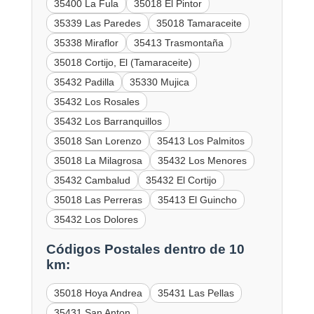
35400 La Fula
35018 El Pintor
35339 Las Paredes
35018 Tamaraceite
35338 Miraflor
35413 Trasmontaña
35018 Cortijo, El (Tamaraceite)
35432 Padilla
35330 Mujica
35432 Los Rosales
35432 Los Barranquillos
35018 San Lorenzo
35413 Los Palmitos
35018 La Milagrosa
35432 Los Menores
35432 Cambalud
35432 El Cortijo
35018 Las Perreras
35413 El Guincho
35432 Los Dolores
Códigos Postales dentro de 10
km:
35018 Hoya Andrea
35431 Las Pellas
35431 San Anton