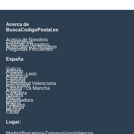
Acerca de
BuscaCodigoPostal.es
Acerca de Nosotros
Contáctenos
Enlázate a Nosotros
Anúnciate con Nosotros
Preguntas Frecuentes
España
Galicia
Asturias
Castilla - Leon
Andalucia
Cataluna
Canarias
Comunidad Valenciana
Pais Vasco
Castilla - La Mancha
Aragon
Cantabria
Navarra
Murcia
Extremadura
Madrid
Baleares
La Rioja
Melilla
Ceuta
Lugar:
Madrid
Barcelona
Zamora
Vigo
Valencia