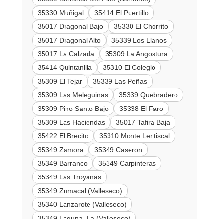
35330 Muñigal
35414 El Puertillo
35017 Dragonal Bajo
35330 El Chorrito
35017 Dragonal Alto
35339 Los Llanos
35017 La Calzada
35309 La Angostura
35414 Quintanilla
35310 El Colegio
35309 El Tejar
35339 Las Peñas
35309 Las Meleguinas
35339 Quebradero
35309 Pino Santo Bajo
35338 El Faro
35309 Las Haciendas
35017 Tafira Baja
35422 El Brecito
35310 Monte Lentiscal
35349 Zamora
35349 Caseron
35349 Barranco
35349 Carpinteras
35349 Las Troyanas
35349 Zumacal (Valleseco)
35340 Lanzarote (Valleseco)
35349 Laguna, La (Valleseco)