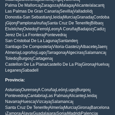
|
|
|
|
|
Palma De Mallorca
Zaragoza
Malaga
Alicante/alacant
|
|
|
|
Las Palmas De Gran Canaria
Sevilla
Valladolid
|
|
|
Donostia-San Sebastian
Lleida
Murcia
Granada
Cordoba
|
|
|
|
Gijon
Pamplona/iruña
Santa Cruz De Tenerife
Bilbao
|
|
|
|
|
Elx/elche
Oviedo
Ferrol
Leon
A Coruña
Badajoz
Cadiz
|
|
|
|
|
|
|
Jerez De La Frontera
Pontevedra
|
|
San Cristobal De La Laguna
Santander
|
|
Santiago De Compostela
Vitoria-Gasteiz
Albacete
Jaen
|
|
|
|
Almeria
Logroño
Lugo
Tarragona
Algeciras
Salamanca
|
|
|
|
|
|
Toledo
Burgos
Cartagena
|
|
|
Castellon De La Plana/castello De La Pla
Girona
Huelva
|
|
|
Leganes
Sabadell
|
Provincia:
Asturias
Ourense
A Coruña
León
Lugo
Burgos
|
|
|
|
|
|
Pontevedra
Cantabria
Las Palmas
Alicante
Lleida
|
|
|
|
|
Navarra
Huesca
Vizcaya
Salamanca
|
|
|
|
Santa Cruz De Tenerife
Almería
Murcia
Girona
Barcelona
|
|
|
|
Zamora
Álava
Guadalajara
Soria
Madrid
Palencia
|
|
|
|
|
|
|