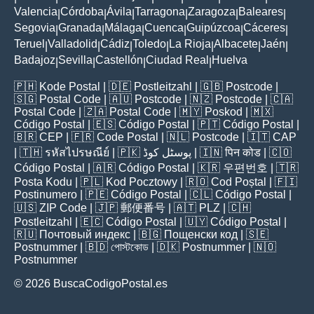
Valencia
Córdoba
Ávila
Tarragona
Zaragoza
Baleares
|
|
|
|
|
|
Segovia
Granada
Málaga
Cuenca
Guipúzcoa
Cáceres
|
|
|
|
|
|
Teruel
Valladolid
Cádiz
Toledo
La Rioja
Albacete
Jaén
|
|
|
|
|
|
|
Badajoz
Sevilla
Castellón
Ciudad Real
Huelva
|
|
|
|
🇵🇭
Kode Postal
| 🇩🇪
Postleitzahl
| 🇬🇧
Postcode
|
🇸🇬
Postal Code
| 🇦🇺
Postcode
| 🇳🇿
Postcode
| 🇨🇦
Postal Code
| 🇿🇦
Postal Code
| 🇲🇾
Poskod
| 🇲🇽
Código Postal
| 🇪🇸
Código Postal
| 🇵🇹
Código Postal
|
🇧🇷
CEP
| 🇫🇷
Code Postal
| 🇳🇱
Postcode
| 🇮🇹
CAP
| 🇹🇭
รหัสไปรษณีย์
| 🇵🇰
پوسٹل کوڈ
| 🇮🇳
पिन कोड
| 🇨🇴
Código Postal
| 🇦🇷
Código Postal
| 🇰🇷
우편번호
| 🇹🇷
Posta Kodu
| 🇵🇱
Kod Pocztowy
| 🇷🇴
Cod Poștal
| 🇫🇮
Postinumero
| 🇵🇪
Código Postal
| 🇨🇱
Código Postal
|
🇺🇸
ZIP Code
| 🇯🇵
郵便番号
| 🇦🇹
PLZ
| 🇨🇭
Postleitzahl
| 🇪🇨
Código Postal
| 🇺🇾
Código Postal
|
🇷🇺
Почтовый индекс
| 🇧🇬
Пощенски код
| 🇸🇪
Postnummer
| 🇧🇩
পোস্টকোড
| 🇩🇰
Postnummer
| 🇳🇴
Postnummer
© 2026 BuscaCodigoPostal.es