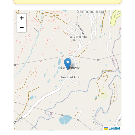
+
−
Leaflet