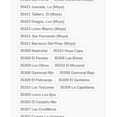
35421 Juarada, La (Moya)
35421 Tablero, El (Moya)
35423 Dragos, Los (Moya)
35423 Lomo Blanco (Moya)
35421 San Fernando (Moya)
35421 Barranco Del Pinar (Moya)
35308 Madroñal
35310 Hoya Capa
35308 El Paraiso
35308 Las Brisas
35309 Los Olivos
35310 El Mocanal
35308 Gamonal Alto
35308 Gamonal Bajo
35309 El Palmarejo
35309 El Santisimo
35310 Los Toscones
35309 La Capellania
35309 Lomo Los Ajos
35300 El Castaño Alto
35307 Las Cordilleras
35307 Cuesta La Gramma