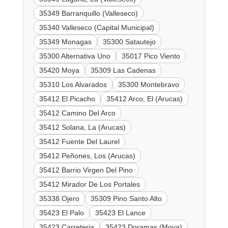
35349 Barranquillo (Valleseco)
35340 Valleseco (Capital Municipal)
35349 Monagas
35300 Satautejo
35300 Alternativa Uno
35017 Pico Viento
35420 Moya
35309 Las Cadenas
35310 Los Alvarados
35300 Montebravo
35412 El Picacho
35412 Arco, El (Arucas)
35412 Camino Del Arco
35412 Solana, La (Arucas)
35412 Fuente Del Laurel
35412 Peñones, Los (Arucas)
35412 Barrio Virgen Del Pino
35412 Mirador De Los Portales
35338 Ojero
35309 Pino Santo Alto
35423 El Palo
35423 El Lance
35423 Carreteria
35423 Doramas (Moya)