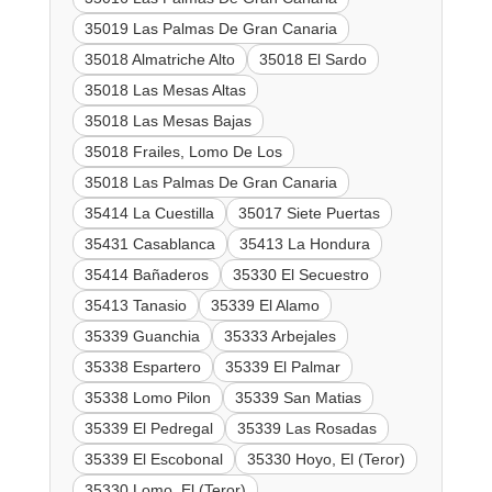
35019 Las Palmas De Gran Canaria
35018 Almatriche Alto
35018 El Sardo
35018 Las Mesas Altas
35018 Las Mesas Bajas
35018 Frailes, Lomo De Los
35018 Las Palmas De Gran Canaria
35414 La Cuestilla
35017 Siete Puertas
35431 Casablanca
35413 La Hondura
35414 Bañaderos
35330 El Secuestro
35413 Tanasio
35339 El Alamo
35339 Guanchia
35333 Arbejales
35338 Espartero
35339 El Palmar
35338 Lomo Pilon
35339 San Matias
35339 El Pedregal
35339 Las Rosadas
35339 El Escobonal
35330 Hoyo, El (Teror)
35330 Lomo, El (Teror)