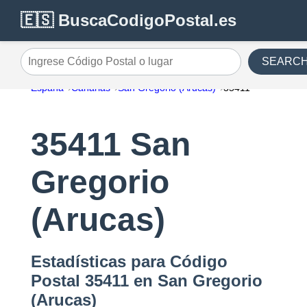
🇪🇸 BuscaCodigoPostal.es
SEARC
Ingrese Código Postal o lugar
España
Canarias
San Gregorio (Arucas)
35411
35411 San
Gregorio
(Arucas)
Estadísticas para Código
Postal 35411 en San Gregorio
(Arucas)