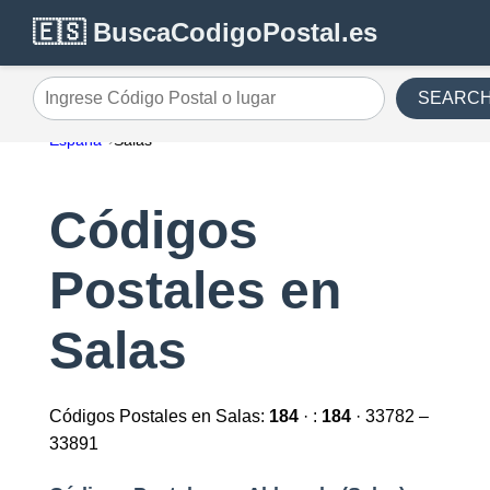
🇪🇸 BuscaCodigoPostal.es
SEARC
Ingrese Código Postal o lugar
España
Salas
Códigos
Postales en
Salas
Códigos Postales en Salas:
184
· :
184
· 33782 –
33891