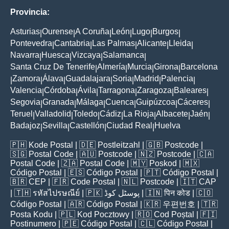
Provincia:
Asturias
Ourense
A Coruña
León
Lugo
Burgos
|
|
|
|
|
|
Pontevedra
Cantabria
Las Palmas
Alicante
Lleida
|
|
|
|
|
Navarra
Huesca
Vizcaya
Salamanca
|
|
|
|
Santa Cruz De Tenerife
Almería
Murcia
Girona
Barcelona
|
|
|
|
Zamora
Álava
Guadalajara
Soria
Madrid
Palencia
|
|
|
|
|
|
|
Valencia
Córdoba
Ávila
Tarragona
Zaragoza
Baleares
|
|
|
|
|
|
Segovia
Granada
Málaga
Cuenca
Guipúzcoa
Cáceres
|
|
|
|
|
|
Teruel
Valladolid
Toledo
Cádiz
La Rioja
Albacete
Jaén
|
|
|
|
|
|
|
Badajoz
Sevilla
Castellón
Ciudad Real
Huelva
|
|
|
|
🇵🇭
Kode Postal
| 🇩🇪
Postleitzahl
| 🇬🇧
Postcode
|
🇸🇬
Postal Code
| 🇦🇺
Postcode
| 🇳🇿
Postcode
| 🇨🇦
Postal Code
| 🇿🇦
Postal Code
| 🇲🇾
Poskod
| 🇲🇽
Código Postal
| 🇪🇸
Código Postal
| 🇵🇹
Código Postal
|
🇧🇷
CEP
| 🇫🇷
Code Postal
| 🇳🇱
Postcode
| 🇮🇹
CAP
| 🇹🇭
รหัสไปรษณีย์
| 🇵🇰
پوسٹل کوڈ
| 🇮🇳
पिन कोड
| 🇨🇴
Código Postal
| 🇦🇷
Código Postal
| 🇰🇷
우편번호
| 🇹🇷
Posta Kodu
| 🇵🇱
Kod Pocztowy
| 🇷🇴
Cod Poștal
| 🇫🇮
Postinumero
| 🇵🇪
Código Postal
| 🇨🇱
Código Postal
|