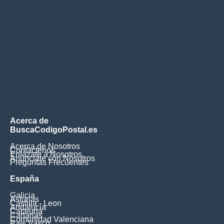
Acerca de
BuscaCodigoPostal.es
Acerca de Nosotros
Contáctenos
Enlázate a Nosotros
Anúnciate con Nosotros
Preguntas Frecuentes
España
Galicia
Asturias
Castilla - Leon
Andalucia
Cataluna
Canarias
Comunidad Valenciana
Pais Vasco