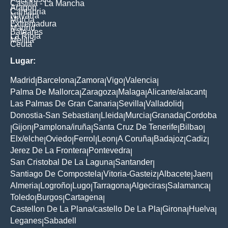
Castilla - La Mancha
Aragon
Cantabria
Navarra
Murcia
Extremadura
Madrid
Baleares
La Rioja
Melilla
Ceuta
Lugar:
Madrid
Barcelona
Zamora
Vigo
Valencia
|
|
|
|
|
Palma De Mallorca
Zaragoza
Malaga
Alicante/alacant
|
|
|
|
Las Palmas De Gran Canaria
Sevilla
Valladolid
|
|
|
Donostia-San Sebastian
Lleida
Murcia
Granada
Cordoba
|
|
|
|
Gijon
Pamplona/iruña
Santa Cruz De Tenerife
Bilbao
|
|
|
|
|
Elx/elche
Oviedo
Ferrol
Leon
A Coruña
Badajoz
Cadiz
|
|
|
|
|
|
|
Jerez De La Frontera
Pontevedra
|
|
San Cristobal De La Laguna
Santander
|
|
Santiago De Compostela
Vitoria-Gasteiz
Albacete
Jaen
|
|
|
|
Almeria
Logroño
Lugo
Tarragona
Algeciras
Salamanca
|
|
|
|
|
|
Toledo
Burgos
Cartagena
|
|
|
Castellon De La Plana/castello De La Pla
Girona
Huelva
|
|
|
Leganes
Sabadell
|