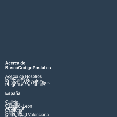
Acerca de
BuscaCodigoPostal.es
Acerca de Nosotros
Contáctenos
Enlázate a Nosotros
Anúnciate con Nosotros
Preguntas Frecuentes
España
Galicia
Asturias
Castilla - Leon
Andalucia
Cataluna
Canarias
Comunidad Valenciana
Pais Vasco