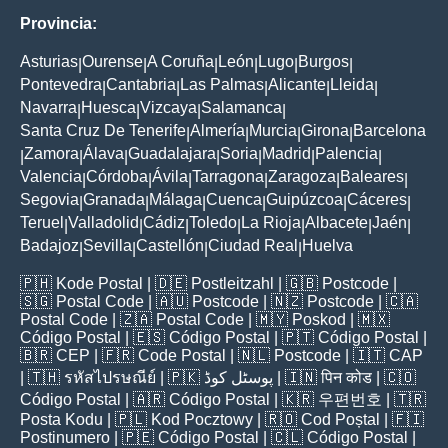
Provincia:
Asturias
Ourense
A Coruña
León
Lugo
Burgos
|
|
|
|
|
|
Pontevedra
Cantabria
Las Palmas
Alicante
Lleida
|
|
|
|
|
Navarra
Huesca
Vizcaya
Salamanca
|
|
|
|
Santa Cruz De Tenerife
Almería
Murcia
Girona
Barcelona
|
|
|
|
Zamora
Álava
Guadalajara
Soria
Madrid
Palencia
|
|
|
|
|
|
|
Valencia
Córdoba
Ávila
Tarragona
Zaragoza
Baleares
|
|
|
|
|
|
Segovia
Granada
Málaga
Cuenca
Guipúzcoa
Cáceres
|
|
|
|
|
|
Teruel
Valladolid
Cádiz
Toledo
La Rioja
Albacete
Jaén
|
|
|
|
|
|
|
Badajoz
Sevilla
Castellón
Ciudad Real
Huelva
|
|
|
|
🇵🇭
Kode Postal
| 🇩🇪
Postleitzahl
| 🇬🇧
Postcode
|
🇸🇬
Postal Code
| 🇦🇺
Postcode
| 🇳🇿
Postcode
| 🇨🇦
Postal Code
| 🇿🇦
Postal Code
| 🇲🇾
Poskod
| 🇲🇽
Código Postal
| 🇪🇸
Código Postal
| 🇵🇹
Código Postal
|
🇧🇷
CEP
| 🇫🇷
Code Postal
| 🇳🇱
Postcode
| 🇮🇹
CAP
| 🇹🇭
รหัสไปรษณีย์
| 🇵🇰
پوسٹل کوڈ
| 🇮🇳
पिन कोड
| 🇨🇴
Código Postal
| 🇦🇷
Código Postal
| 🇰🇷
우편번호
| 🇹🇷
Posta Kodu
| 🇵🇱
Kod Pocztowy
| 🇷🇴
Cod Poștal
| 🇫🇮
Postinumero
| 🇵🇪
Código Postal
| 🇨🇱
Código Postal
|