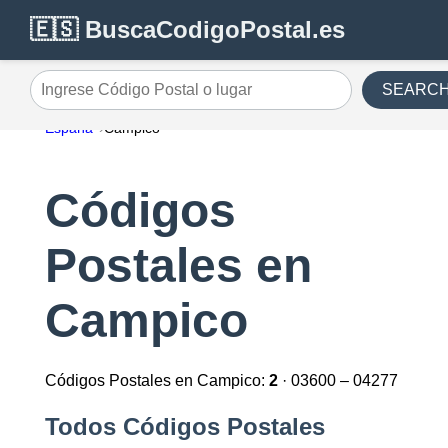
🇪🇸 BuscaCodigoPostal.es
SEARC
Ingrese Código Postal o lugar
España
Campico
Códigos
Postales en
Campico
Códigos Postales en Campico:
2
· 03600 – 04277
Todos Códigos Postales