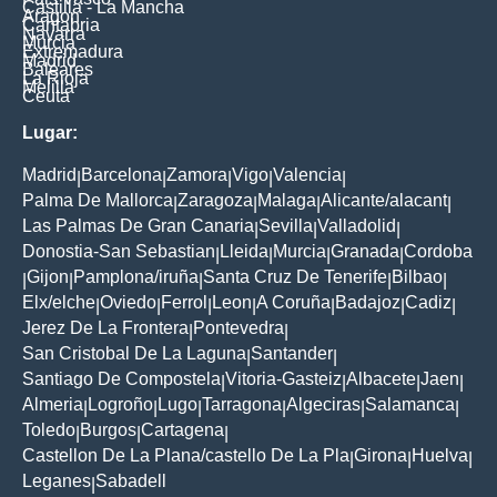
Castilla - La Mancha
Aragon
Cantabria
Navarra
Murcia
Extremadura
Madrid
Baleares
La Rioja
Melilla
Ceuta
Lugar:
Madrid
Barcelona
Zamora
Vigo
Valencia
|
|
|
|
|
Palma De Mallorca
Zaragoza
Malaga
Alicante/alacant
|
|
|
|
Las Palmas De Gran Canaria
Sevilla
Valladolid
|
|
|
Donostia-San Sebastian
Lleida
Murcia
Granada
Cordoba
|
|
|
|
Gijon
Pamplona/iruña
Santa Cruz De Tenerife
Bilbao
|
|
|
|
|
Elx/elche
Oviedo
Ferrol
Leon
A Coruña
Badajoz
Cadiz
|
|
|
|
|
|
|
Jerez De La Frontera
Pontevedra
|
|
San Cristobal De La Laguna
Santander
|
|
Santiago De Compostela
Vitoria-Gasteiz
Albacete
Jaen
|
|
|
|
Almeria
Logroño
Lugo
Tarragona
Algeciras
Salamanca
|
|
|
|
|
|
Toledo
Burgos
Cartagena
|
|
|
Castellon De La Plana/castello De La Pla
Girona
Huelva
|
|
|
Leganes
Sabadell
|