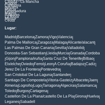
Castilla - La Mancha
Aragon
Cantabria
Navarra
Murcia
Extremadura
Madrid
Baleares
La Rioja
Melilla
Ceuta
Lugar:
Madrid
Barcelona
Zamora
Vigo
Valencia
|
|
|
|
|
Palma De Mallorca
Zaragoza
Malaga
Alicante/alacant
|
|
|
|
Las Palmas De Gran Canaria
Sevilla
Valladolid
|
|
|
Donostia-San Sebastian
Lleida
Murcia
Granada
Cordoba
|
|
|
|
Gijon
Pamplona/iruña
Santa Cruz De Tenerife
Bilbao
|
|
|
|
|
Elx/elche
Oviedo
Ferrol
Leon
A Coruña
Badajoz
Cadiz
|
|
|
|
|
|
|
Jerez De La Frontera
Pontevedra
|
|
San Cristobal De La Laguna
Santander
|
|
Santiago De Compostela
Vitoria-Gasteiz
Albacete
Jaen
|
|
|
|
Almeria
Logroño
Lugo
Tarragona
Algeciras
Salamanca
|
|
|
|
|
|
Toledo
Burgos
Cartagena
|
|
|
Castellon De La Plana/castello De La Pla
Girona
Huelva
|
|
|
Leganes
Sabadell
|