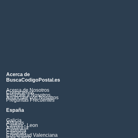
Acerca de
BuscaCodigoPostal.es
Acerca de Nosotros
Contáctenos
Enlázate a Nosotros
Anúnciate con Nosotros
Preguntas Frecuentes
España
Galicia
Asturias
Castilla - Leon
Andalucia
Cataluna
Canarias
Comunidad Valenciana
Pais Vasco