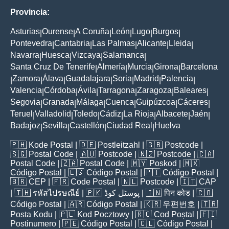
Provincia:
Asturias
Ourense
A Coruña
León
Lugo
Burgos
|
|
|
|
|
|
Pontevedra
Cantabria
Las Palmas
Alicante
Lleida
|
|
|
|
|
Navarra
Huesca
Vizcaya
Salamanca
|
|
|
|
Santa Cruz De Tenerife
Almería
Murcia
Girona
Barcelona
|
|
|
|
Zamora
Álava
Guadalajara
Soria
Madrid
Palencia
|
|
|
|
|
|
|
Valencia
Córdoba
Ávila
Tarragona
Zaragoza
Baleares
|
|
|
|
|
|
Segovia
Granada
Málaga
Cuenca
Guipúzcoa
Cáceres
|
|
|
|
|
|
Teruel
Valladolid
Toledo
Cádiz
La Rioja
Albacete
Jaén
|
|
|
|
|
|
|
Badajoz
Sevilla
Castellón
Ciudad Real
Huelva
|
|
|
|
🇵🇭
Kode Postal
| 🇩🇪
Postleitzahl
| 🇬🇧
Postcode
|
🇸🇬
Postal Code
| 🇦🇺
Postcode
| 🇳🇿
Postcode
| 🇨🇦
Postal Code
| 🇿🇦
Postal Code
| 🇲🇾
Poskod
| 🇲🇽
Código Postal
| 🇪🇸
Código Postal
| 🇵🇹
Código Postal
|
🇧🇷
CEP
| 🇫🇷
Code Postal
| 🇳🇱
Postcode
| 🇮🇹
CAP
| 🇹🇭
รหัสไปรษณีย์
| 🇵🇰
پوسٹل کوڈ
| 🇮🇳
पिन कोड
| 🇨🇴
Código Postal
| 🇦🇷
Código Postal
| 🇰🇷
우편번호
| 🇹🇷
Posta Kodu
| 🇵🇱
Kod Pocztowy
| 🇷🇴
Cod Poștal
| 🇫🇮
Postinumero
| 🇵🇪
Código Postal
| 🇨🇱
Código Postal
|