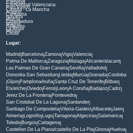
Canarias
Comunidad Valenciana
Pais Vasco
Castilla - La Mancha
Aragon
Cantabria
Navarra
Murcia
Extremadura
Madrid
Baleares
La Rioja
Melilla
Ceuta
Lugar:
Madrid
Barcelona
Zamora
Vigo
Valencia
|
|
|
|
|
Palma De Mallorca
Zaragoza
Malaga
Alicante/alacant
|
|
|
|
Las Palmas De Gran Canaria
Sevilla
Valladolid
|
|
|
Donostia-San Sebastian
Lleida
Murcia
Granada
Cordoba
|
|
|
|
Gijon
Pamplona/iruña
Santa Cruz De Tenerife
Bilbao
|
|
|
|
|
Elx/elche
Oviedo
Ferrol
Leon
A Coruña
Badajoz
Cadiz
|
|
|
|
|
|
|
Jerez De La Frontera
Pontevedra
|
|
San Cristobal De La Laguna
Santander
|
|
Santiago De Compostela
Vitoria-Gasteiz
Albacete
Jaen
|
|
|
|
Almeria
Logroño
Lugo
Tarragona
Algeciras
Salamanca
|
|
|
|
|
|
Toledo
Burgos
Cartagena
|
|
|
Castellon De La Plana/castello De La Pla
Girona
Huelva
|
|
|