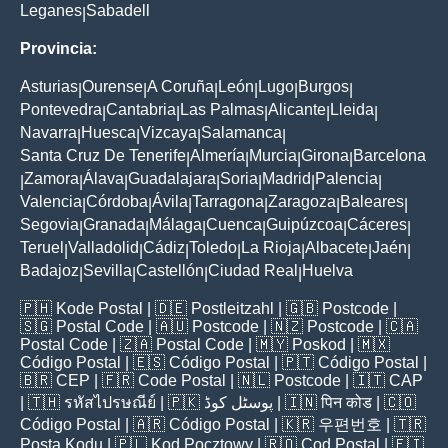
Leganes
Sabadell
|
Provincia:
Asturias
Ourense
A Coruña
León
Lugo
Burgos
|
|
|
|
|
|
Pontevedra
Cantabria
Las Palmas
Alicante
Lleida
|
|
|
|
|
Navarra
Huesca
Vizcaya
Salamanca
|
|
|
|
Santa Cruz De Tenerife
Almería
Murcia
Girona
Barcelona
|
|
|
|
Zamora
Álava
Guadalajara
Soria
Madrid
Palencia
|
|
|
|
|
|
|
Valencia
Córdoba
Ávila
Tarragona
Zaragoza
Baleares
|
|
|
|
|
|
Segovia
Granada
Málaga
Cuenca
Guipúzcoa
Cáceres
|
|
|
|
|
|
Teruel
Valladolid
Cádiz
Toledo
La Rioja
Albacete
Jaén
|
|
|
|
|
|
|
Badajoz
Sevilla
Castellón
Ciudad Real
Huelva
|
|
|
|
🇵🇭
Kode Postal
| 🇩🇪
Postleitzahl
| 🇬🇧
Postcode
|
🇸🇬
Postal Code
| 🇦🇺
Postcode
| 🇳🇿
Postcode
| 🇨🇦
Postal Code
| 🇿🇦
Postal Code
| 🇲🇾
Poskod
| 🇲🇽
Código Postal
| 🇪🇸
Código Postal
| 🇵🇹
Código Postal
|
🇧🇷
CEP
| 🇫🇷
Code Postal
| 🇳🇱
Postcode
| 🇮🇹
CAP
| 🇹🇭
รหัสไปรษณีย์
| 🇵🇰
پوسٹل کوڈ
| 🇮🇳
पिन कोड
| 🇨🇴
Código Postal
| 🇦🇷
Código Postal
| 🇰🇷
우편번호
| 🇹🇷
Posta Kodu
| 🇵🇱
Kod Pocztowy
| 🇷🇴
Cod Poștal
| 🇫🇮