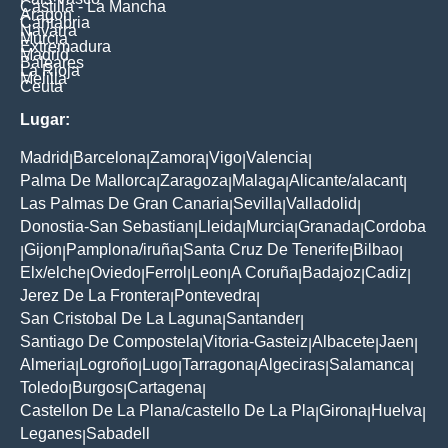
Castilla - La Mancha
Aragon
Cantabria
Navarra
Murcia
Extremadura
Madrid
Baleares
La Rioja
Melilla
Ceuta
Lugar:
Madrid
Barcelona
Zamora
Vigo
Valencia
|
|
|
|
|
Palma De Mallorca
Zaragoza
Malaga
Alicante/alacant
|
|
|
|
Las Palmas De Gran Canaria
Sevilla
Valladolid
|
|
|
Donostia-San Sebastian
Lleida
Murcia
Granada
Cordoba
|
|
|
|
Gijon
Pamplona/iruña
Santa Cruz De Tenerife
Bilbao
|
|
|
|
|
Elx/elche
Oviedo
Ferrol
Leon
A Coruña
Badajoz
Cadiz
|
|
|
|
|
|
|
Jerez De La Frontera
Pontevedra
|
|
San Cristobal De La Laguna
Santander
|
|
Santiago De Compostela
Vitoria-Gasteiz
Albacete
Jaen
|
|
|
|
Almeria
Logroño
Lugo
Tarragona
Algeciras
Salamanca
|
|
|
|
|
|
Toledo
Burgos
Cartagena
|
|
|
Castellon De La Plana/castello De La Pla
Girona
Huelva
|
|
|
Leganes
Sabadell
|