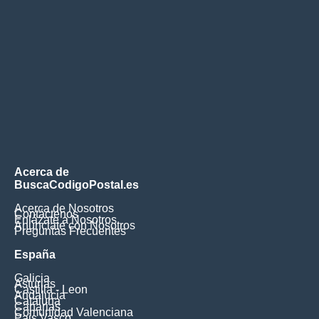
Acerca de
BuscaCodigoPostal.es
Acerca de Nosotros
Contáctenos
Enlázate a Nosotros
Anúnciate con Nosotros
Preguntas Frecuentes
España
Galicia
Asturias
Castilla - Leon
Andalucia
Cataluna
Canarias
Comunidad Valenciana
Pais Vasco