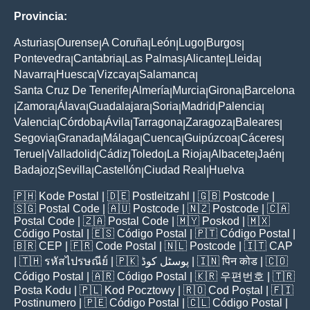
Provincia:
Asturias
Ourense
A Coruña
León
Lugo
Burgos
|
|
|
|
|
|
Pontevedra
Cantabria
Las Palmas
Alicante
Lleida
|
|
|
|
|
Navarra
Huesca
Vizcaya
Salamanca
|
|
|
|
Santa Cruz De Tenerife
Almería
Murcia
Girona
Barcelona
|
|
|
|
Zamora
Álava
Guadalajara
Soria
Madrid
Palencia
|
|
|
|
|
|
|
Valencia
Córdoba
Ávila
Tarragona
Zaragoza
Baleares
|
|
|
|
|
|
Segovia
Granada
Málaga
Cuenca
Guipúzcoa
Cáceres
|
|
|
|
|
|
Teruel
Valladolid
Cádiz
Toledo
La Rioja
Albacete
Jaén
|
|
|
|
|
|
|
Badajoz
Sevilla
Castellón
Ciudad Real
Huelva
|
|
|
|
🇵🇭
Kode Postal
| 🇩🇪
Postleitzahl
| 🇬🇧
Postcode
|
🇸🇬
Postal Code
| 🇦🇺
Postcode
| 🇳🇿
Postcode
| 🇨🇦
Postal Code
| 🇿🇦
Postal Code
| 🇲🇾
Poskod
| 🇲🇽
Código Postal
| 🇪🇸
Código Postal
| 🇵🇹
Código Postal
|
🇧🇷
CEP
| 🇫🇷
Code Postal
| 🇳🇱
Postcode
| 🇮🇹
CAP
| 🇹🇭
รหัสไปรษณีย์
| 🇵🇰
پوسٹل کوڈ
| 🇮🇳
पिन कोड
| 🇨🇴
Código Postal
| 🇦🇷
Código Postal
| 🇰🇷
우편번호
| 🇹🇷
Posta Kodu
| 🇵🇱
Kod Pocztowy
| 🇷🇴
Cod Poștal
| 🇫🇮
Postinumero
| 🇵🇪
Código Postal
| 🇨🇱
Código Postal
|