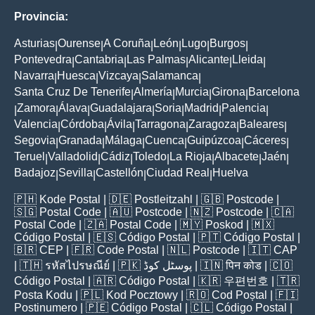
Provincia:
Asturias
Ourense
A Coruña
León
Lugo
Burgos
|
|
|
|
|
|
Pontevedra
Cantabria
Las Palmas
Alicante
Lleida
|
|
|
|
|
Navarra
Huesca
Vizcaya
Salamanca
|
|
|
|
Santa Cruz De Tenerife
Almería
Murcia
Girona
Barcelona
|
|
|
|
Zamora
Álava
Guadalajara
Soria
Madrid
Palencia
|
|
|
|
|
|
|
Valencia
Córdoba
Ávila
Tarragona
Zaragoza
Baleares
|
|
|
|
|
|
Segovia
Granada
Málaga
Cuenca
Guipúzcoa
Cáceres
|
|
|
|
|
|
Teruel
Valladolid
Cádiz
Toledo
La Rioja
Albacete
Jaén
|
|
|
|
|
|
|
Badajoz
Sevilla
Castellón
Ciudad Real
Huelva
|
|
|
|
🇵🇭
Kode Postal
| 🇩🇪
Postleitzahl
| 🇬🇧
Postcode
|
🇸🇬
Postal Code
| 🇦🇺
Postcode
| 🇳🇿
Postcode
| 🇨🇦
Postal Code
| 🇿🇦
Postal Code
| 🇲🇾
Poskod
| 🇲🇽
Código Postal
| 🇪🇸
Código Postal
| 🇵🇹
Código Postal
|
🇧🇷
CEP
| 🇫🇷
Code Postal
| 🇳🇱
Postcode
| 🇮🇹
CAP
| 🇹🇭
รหัสไปรษณีย์
| 🇵🇰
پوسٹل کوڈ
| 🇮🇳
पिन कोड
| 🇨🇴
Código Postal
| 🇦🇷
Código Postal
| 🇰🇷
우편번호
| 🇹🇷
Posta Kodu
| 🇵🇱
Kod Pocztowy
| 🇷🇴
Cod Poștal
| 🇫🇮
Postinumero
| 🇵🇪
Código Postal
| 🇨🇱
Código Postal
|