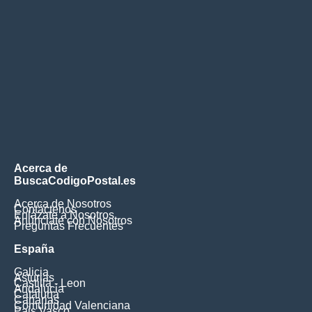
Acerca de
BuscaCodigoPostal.es
Acerca de Nosotros
Contáctenos
Enlázate a Nosotros
Anúnciate con Nosotros
Preguntas Frecuentes
España
Galicia
Asturias
Castilla - Leon
Andalucia
Cataluna
Canarias
Comunidad Valenciana
Pais Vasco