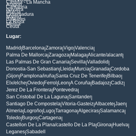
Castilla - La Mancha
Aragon
Cantabria
Navarra
Murcia
Extremadura
Madrid
Baleares
La Rioja
Melilla
Ceuta
Lugar:
Madrid
Barcelona
Zamora
Vigo
Valencia
|
|
|
|
|
Palma De Mallorca
Zaragoza
Malaga
Alicante/alacant
|
|
|
|
Las Palmas De Gran Canaria
Sevilla
Valladolid
|
|
|
Donostia-San Sebastian
Lleida
Murcia
Granada
Cordoba
|
|
|
|
Gijon
Pamplona/iruña
Santa Cruz De Tenerife
Bilbao
|
|
|
|
|
Elx/elche
Oviedo
Ferrol
Leon
A Coruña
Badajoz
Cadiz
|
|
|
|
|
|
|
Jerez De La Frontera
Pontevedra
|
|
San Cristobal De La Laguna
Santander
|
|
Santiago De Compostela
Vitoria-Gasteiz
Albacete
Jaen
|
|
|
|
Almeria
Logroño
Lugo
Tarragona
Algeciras
Salamanca
|
|
|
|
|
|
Toledo
Burgos
Cartagena
|
|
|
Castellon De La Plana/castello De La Pla
Girona
Huelva
|
|
|
Leganes
Sabadell
|