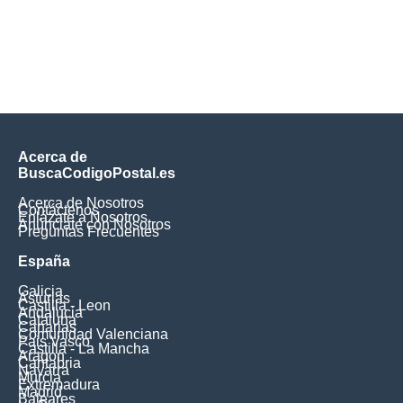
Acerca de
BuscaCodigoPostal.es
Acerca de Nosotros
Contáctenos
Enlázate a Nosotros
Anúnciate con Nosotros
Preguntas Frecuentes
España
Galicia
Asturias
Castilla - Leon
Andalucia
Cataluna
Canarias
Comunidad Valenciana
Pais Vasco
Castilla - La Mancha
Aragon
Cantabria
Navarra
Murcia
Extremadura
Madrid
Baleares