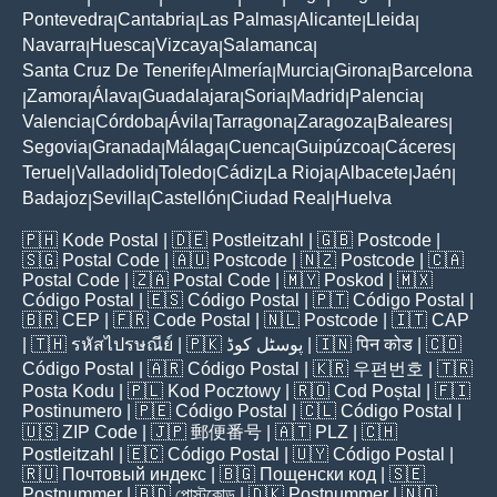
Pontevedra
Cantabria
Las Palmas
Alicante
Lleida
|
|
|
|
|
Navarra
Huesca
Vizcaya
Salamanca
|
|
|
|
Santa Cruz De Tenerife
Almería
Murcia
Girona
Barcelona
|
|
|
|
Zamora
Álava
Guadalajara
Soria
Madrid
Palencia
|
|
|
|
|
|
|
Valencia
Córdoba
Ávila
Tarragona
Zaragoza
Baleares
|
|
|
|
|
|
Segovia
Granada
Málaga
Cuenca
Guipúzcoa
Cáceres
|
|
|
|
|
|
Teruel
Valladolid
Toledo
Cádiz
La Rioja
Albacete
Jaén
|
|
|
|
|
|
|
Badajoz
Sevilla
Castellón
Ciudad Real
Huelva
|
|
|
|
🇵🇭
Kode Postal
| 🇩🇪
Postleitzahl
| 🇬🇧
Postcode
|
🇸🇬
Postal Code
| 🇦🇺
Postcode
| 🇳🇿
Postcode
| 🇨🇦
Postal Code
| 🇿🇦
Postal Code
| 🇲🇾
Poskod
| 🇲🇽
Código Postal
| 🇪🇸
Código Postal
| 🇵🇹
Código Postal
|
🇧🇷
CEP
| 🇫🇷
Code Postal
| 🇳🇱
Postcode
| 🇮🇹
CAP
| 🇹🇭
รหัสไปรษณีย์
| 🇵🇰
پوسٹل کوڈ
| 🇮🇳
पिन कोड
| 🇨🇴
Código Postal
| 🇦🇷
Código Postal
| 🇰🇷
우편번호
| 🇹🇷
Posta Kodu
| 🇵🇱
Kod Pocztowy
| 🇷🇴
Cod Poștal
| 🇫🇮
Postinumero
| 🇵🇪
Código Postal
| 🇨🇱
Código Postal
|
🇺🇸
ZIP Code
| 🇯🇵
郵便番号
| 🇦🇹
PLZ
| 🇨🇭
Postleitzahl
| 🇪🇨
Código Postal
| 🇺🇾
Código Postal
|
🇷🇺
Почтовый индекс
| 🇧🇬
Пощенски код
| 🇸🇪
Postnummer
| 🇧🇩
পোস্টকোড
| 🇩🇰
Postnummer
| 🇳🇴