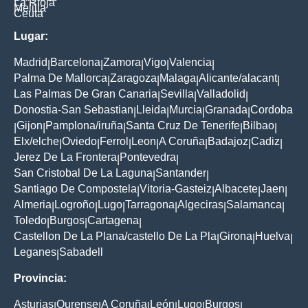
La Rioja
Melilla
Ceuta
Lugar:
Madrid
Barcelona
Zamora
Vigo
Valencia
|
|
|
|
|
Palma De Mallorca
Zaragoza
Malaga
Alicante/alacant
|
|
|
|
Las Palmas De Gran Canaria
Sevilla
Valladolid
|
|
|
Donostia-San Sebastian
Lleida
Murcia
Granada
Cordoba
|
|
|
|
Gijon
Pamplona/iruña
Santa Cruz De Tenerife
Bilbao
|
|
|
|
|
Elx/elche
Oviedo
Ferrol
Leon
A Coruña
Badajoz
Cadiz
|
|
|
|
|
|
|
Jerez De La Frontera
Pontevedra
|
|
San Cristobal De La Laguna
Santander
|
|
Santiago De Compostela
Vitoria-Gasteiz
Albacete
Jaen
|
|
|
|
Almeria
Logroño
Lugo
Tarragona
Algeciras
Salamanca
|
|
|
|
|
|
Toledo
Burgos
Cartagena
|
|
|
Castellon De La Plana/castello De La Pla
Girona
Huelva
|
|
|
Leganes
Sabadell
|
Provincia:
Asturias
Ourense
A Coruña
León
Lugo
Burgos
|
|
|
|
|
|