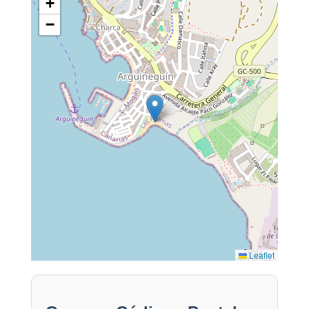
+
−
Leaflet