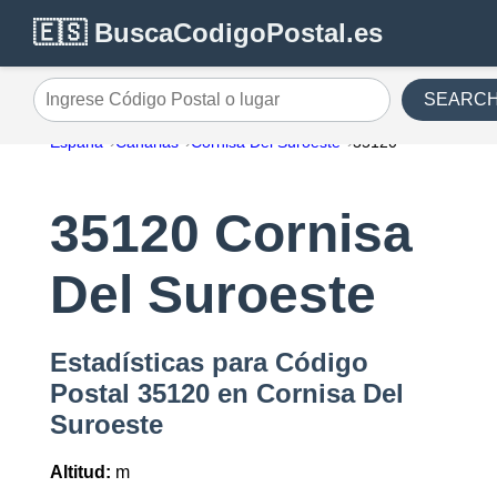
🇪🇸 BuscaCodigoPostal.es
SEARC
Ingrese Código Postal o lugar
España
Canarias
Cornisa Del Suroeste
35120
35120 Cornisa
Del Suroeste
Estadísticas para Código
Postal 35120 en Cornisa Del
Suroeste
Altitud:
m