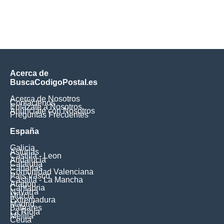
Acerca de
BuscaCodigoPostal.es
Acerca de Nosotros
Contáctenos
Enlázate a Nosotros
Anúnciate con Nosotros
Preguntas Frecuentes
España
Galicia
Asturias
Castilla - Leon
Andalucia
Cataluna
Canarias
Comunidad Valenciana
Pais Vasco
Castilla - La Mancha
Aragon
Cantabria
Navarra
Murcia
Extremadura
Madrid
Baleares
La Rioja
Melilla
Ceuta