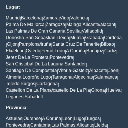
Lugar:
Madrid
Barcelona
Zamora
Vigo
Valencia
|
|
|
|
|
Palma De Mallorca
Zaragoza
Malaga
Alicante/alacant
|
|
|
|
Las Palmas De Gran Canaria
Sevilla
Valladolid
|
|
|
Donostia-San Sebastian
Lleida
Murcia
Granada
Cordoba
|
|
|
|
Gijon
Pamplona/iruña
Santa Cruz De Tenerife
Bilbao
|
|
|
|
|
Elx/elche
Oviedo
Ferrol
Leon
A Coruña
Badajoz
Cadiz
|
|
|
|
|
|
|
Jerez De La Frontera
Pontevedra
|
|
San Cristobal De La Laguna
Santander
|
|
Santiago De Compostela
Vitoria-Gasteiz
Albacete
Jaen
|
|
|
|
Almeria
Logroño
Lugo
Tarragona
Algeciras
Salamanca
|
|
|
|
|
|
Toledo
Burgos
Cartagena
|
|
|
Castellon De La Plana/castello De La Pla
Girona
Huelva
|
|
|
Leganes
Sabadell
|
Provincia:
Asturias
Ourense
A Coruña
León
Lugo
Burgos
|
|
|
|
|
|
Pontevedra
Cantabria
Las Palmas
Alicante
Lleida
|
|
|
|
|