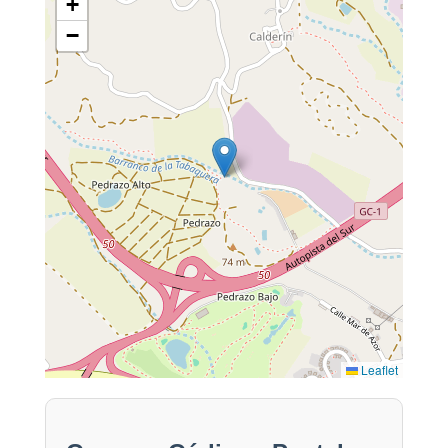
+
−
Leaflet