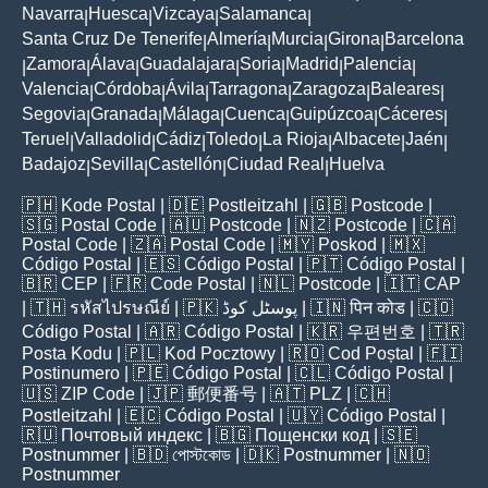
Navarra
Huesca
Vizcaya
Salamanca
|
|
|
|
Santa Cruz De Tenerife
Almería
Murcia
Girona
Barcelona
|
|
|
|
Zamora
Álava
Guadalajara
Soria
Madrid
Palencia
|
|
|
|
|
|
|
Valencia
Córdoba
Ávila
Tarragona
Zaragoza
Baleares
|
|
|
|
|
|
Segovia
Granada
Málaga
Cuenca
Guipúzcoa
Cáceres
|
|
|
|
|
|
Teruel
Valladolid
Cádiz
Toledo
La Rioja
Albacete
Jaén
|
|
|
|
|
|
|
Badajoz
Sevilla
Castellón
Ciudad Real
Huelva
|
|
|
|
🇵🇭
Kode Postal
| 🇩🇪
Postleitzahl
| 🇬🇧
Postcode
|
🇸🇬
Postal Code
| 🇦🇺
Postcode
| 🇳🇿
Postcode
| 🇨🇦
Postal Code
| 🇿🇦
Postal Code
| 🇲🇾
Poskod
| 🇲🇽
Código Postal
| 🇪🇸
Código Postal
| 🇵🇹
Código Postal
|
🇧🇷
CEP
| 🇫🇷
Code Postal
| 🇳🇱
Postcode
| 🇮🇹
CAP
| 🇹🇭
รหัสไปรษณีย์
| 🇵🇰
پوسٹل کوڈ
| 🇮🇳
पिन कोड
| 🇨🇴
Código Postal
| 🇦🇷
Código Postal
| 🇰🇷
우편번호
| 🇹🇷
Posta Kodu
| 🇵🇱
Kod Pocztowy
| 🇷🇴
Cod Poștal
| 🇫🇮
Postinumero
| 🇵🇪
Código Postal
| 🇨🇱
Código Postal
|
🇺🇸
ZIP Code
| 🇯🇵
郵便番号
| 🇦🇹
PLZ
| 🇨🇭
Postleitzahl
| 🇪🇨
Código Postal
| 🇺🇾
Código Postal
|
🇷🇺
Почтовый индекс
| 🇧🇬
Пощенски код
| 🇸🇪
Postnummer
| 🇧🇩
পোস্টকোড
| 🇩🇰
Postnummer
| 🇳🇴
Postnummer