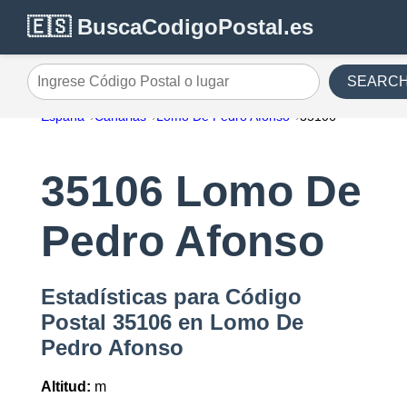
🇪🇸 BuscaCodigoPostal.es
SEARC
Ingrese Código Postal o lugar
España
Canarias
Lomo De Pedro Afonso
35106
35106 Lomo De
Pedro Afonso
Estadísticas para Código
Postal 35106 en Lomo De
Pedro Afonso
Altitud:
m