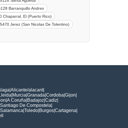
5128 Santa Agueda
128 Barranquillo Andres
 Chaparral, El (Puerto Rico)
5470 Jerez (San Nicolas De Tolentino)
laga
|
Alicante/alacant
|
Lleida
|
Murcia
|
Granada
|
Cordoba
|
Gijon
|
eon
|
A Coruña
|
Badajoz
|
Cadiz
|
Santiago De Compostela
|
Salamanca
|
Toledo
|
Burgos
|
Cartagena
|
ll