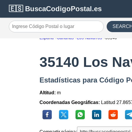
🇪🇸 BuscaCodigoPostal.es
SEARC
Ingrese Código Postal o lugar
España
Canarias
Los Navarros
35140
35140 Los Na
Estadísticas para Código P
Altitud:
m
Coordenadas Geográficas:
Latitud 27.865
Compartir página: