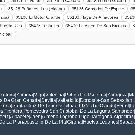
ira
35128 El Vento
35128 El Caidero
35128 Lomo Galeon
3
s
35128 Peñones, Los (Mogan)
35128 Cercados De Espino
35
jana)
35130 El Motor Grande
35130 Playa De Amadores
35130
Puerto Rico
35478 Tasartico
35470 La Aldea De San Nicolas
3
icipal)
rcelona
|
Zamora
|
Vigo
|
Valencia
|
Palma De Mallorca
|
Zaragoza
|
Ma
s De Gran Canaria
|
Sevilla
|
Valladolid
|
Donostia-San Sebastian
|
iruña
|
Santa Cruz De Tenerife
|
Bilbao
|
Elx/elche
|
Oviedo
|
Ferrol
|
L
a Frontera
|
Pontevedra
|
San Cristobal De La Laguna
|
Santander
|
steiz
|
Albacete
|
Jaen
|
Almeria
|
Logroño
|
Lugo
|
Tarragona
|
Algeciras
|
De La Plana/castello De La Pla
|
Girona
|
Huelva
|
Leganes
|
Sabade
: