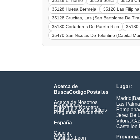
35128 El Horno
35128 Soria
35128 Ch
35128 Huesa Bermeja
35128 Las Filipina
35128 Crucitas, Las (San Bartolome De Tira
35130 Cortadores De Puerto Rico
35130 
35470 San Nicolas De Tolentino (Capital Mun
Acerca de
Lugar:
BuscaCodigoPostal.es
Madrid
|
Ba
Acerca de Nosotros
Las Palma
Contáctenos
Enlázate a Nosotros
Pamplona/
Anúnciate con Nosotros
Preguntas Frecuentes
Jerez De L
Vitoria-Ga
España
Castellon 
Galicia
Asturias
Provincia
Castilla - Leon