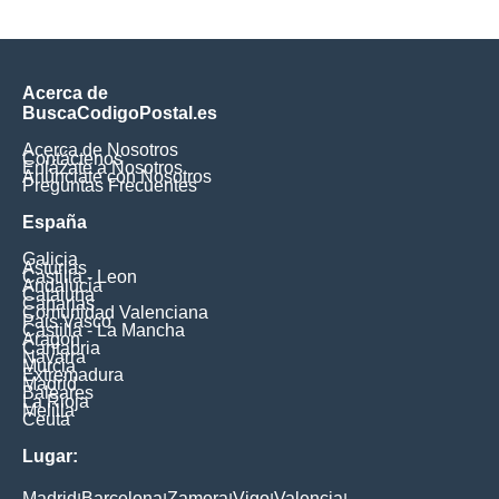
Acerca de
BuscaCodigoPostal.es
Acerca de Nosotros
Contáctenos
Enlázate a Nosotros
Anúnciate con Nosotros
Preguntas Frecuentes
España
Galicia
Asturias
Castilla - Leon
Andalucia
Cataluna
Canarias
Comunidad Valenciana
Pais Vasco
Castilla - La Mancha
Aragon
Cantabria
Navarra
Murcia
Extremadura
Madrid
Baleares
La Rioja
Melilla
Ceuta
Lugar:
Madrid
Barcelona
Zamora
Vigo
Valencia