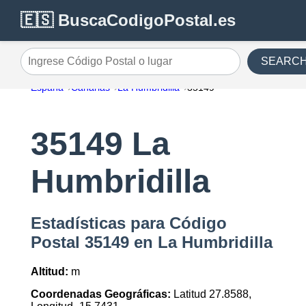
🇪🇸 BuscaCodigoPostal.es
SEARC
Ingrese Código Postal o lugar
España
Canarias
La Humbridilla
35149
35149 La
Humbridilla
Estadísticas para Código
Postal 35149 en La Humbridilla
Altitud:
m
Coordenadas Geográficas:
Latitud 27.8588,