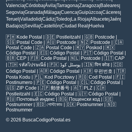
Valencia
Córdoba
Ávila
Tarragona
Zaragoza
Baleares
|
|
|
|
|
|
Segovia
Granada
Málaga
Cuenca
Guipúzcoa
Cáceres
|
|
|
|
|
|
Teruel
Valladolid
Cádiz
Toledo
La Rioja
Albacete
Jaén
|
|
|
|
|
|
|
Badajoz
Sevilla
Castellón
Ciudad Real
Huelva
|
|
|
|
🇵🇭
Kode Postal
| 🇩🇪
Postleitzahl
| 🇬🇧
Postcode
|
🇸🇬
Postal Code
| 🇦🇺
Postcode
| 🇳🇿
Postcode
| 🇨🇦
Postal Code
| 🇿🇦
Postal Code
| 🇲🇾
Poskod
| 🇲🇽
Código Postal
| 🇪🇸
Código Postal
| 🇵🇹
Código Postal
|
🇧🇷
CEP
| 🇫🇷
Code Postal
| 🇳🇱
Postcode
| 🇮🇹
CAP
| 🇹🇭
รหัสไปรษณีย์
| 🇵🇰
پوسٹل کوڈ
| 🇮🇳
पिन कोड
| 🇨🇴
Código Postal
| 🇦🇷
Código Postal
| 🇰🇷
우편번호
| 🇹🇷
Posta Kodu
| 🇵🇱
Kod Pocztowy
| 🇷🇴
Cod Poștal
| 🇫🇮
Postinumero
| 🇵🇪
Código Postal
| 🇨🇱
Código Postal
|
🇺🇸
ZIP Code
| 🇯🇵
郵便番号
| 🇦🇹
PLZ
| 🇨🇭
Postleitzahl
| 🇪🇨
Código Postal
| 🇺🇾
Código Postal
|
🇷🇺
Почтовый индекс
| 🇧🇬
Пощенски код
| 🇸🇪
Postnummer
| 🇧🇩
পোস্টকোড
| 🇩🇰
Postnummer
| 🇳🇴
Postnummer
© 2026 BuscaCodigoPostal.es