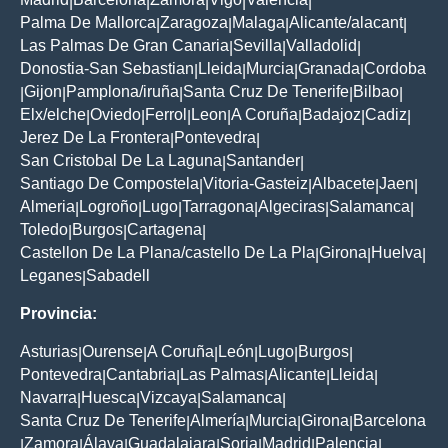
|
|
|
|
|
Palma De Mallorca
Zaragoza
Malaga
Alicante/alacant
|
|
|
|
Las Palmas De Gran Canaria
Sevilla
Valladolid
|
|
|
Donostia-San Sebastian
Lleida
Murcia
Granada
Cordoba
|
|
|
|
Gijon
Pamplona/iruña
Santa Cruz De Tenerife
Bilbao
|
|
|
|
|
Elx/elche
Oviedo
Ferrol
Leon
A Coruña
Badajoz
Cadiz
|
|
|
|
|
|
|
Jerez De La Frontera
Pontevedra
|
|
San Cristobal De La Laguna
Santander
|
|
Santiago De Compostela
Vitoria-Gasteiz
Albacete
Jaen
|
|
|
|
Almeria
Logroño
Lugo
Tarragona
Algeciras
Salamanca
|
|
|
|
|
|
Toledo
Burgos
Cartagena
|
|
|
Castellon De La Plana/castello De La Pla
Girona
Huelva
|
|
|
Leganes
Sabadell
|
Provincia:
Asturias
Ourense
A Coruña
León
Lugo
Burgos
|
|
|
|
|
|
Pontevedra
Cantabria
Las Palmas
Alicante
Lleida
|
|
|
|
|
Navarra
Huesca
Vizcaya
Salamanca
|
|
|
|
Santa Cruz De Tenerife
Almería
Murcia
Girona
Barcelona
|
|
|
|
Zamora
Álava
Guadalajara
Soria
Madrid
Palencia
|
|
|
|
|
|
|