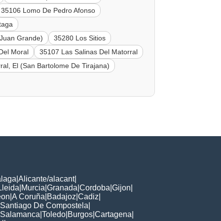
35106 Lomo De Pedro Afonso
taga
 (Juan Grande)
35280 Los Sitios
Del Moral
35107 Las Salinas Del Matorral
al, El (San Bartolome De Tirajana)
laga
|
Alicante/alacant
|
Lleida
|
Murcia
|
Granada
|
Cordoba
|
Gijon
|
eon
|
A Coruña
|
Badajoz
|
Cadiz
|
Santiago De Compostela
|
Salamanca
|
Toledo
|
Burgos
|
Cartagena
|