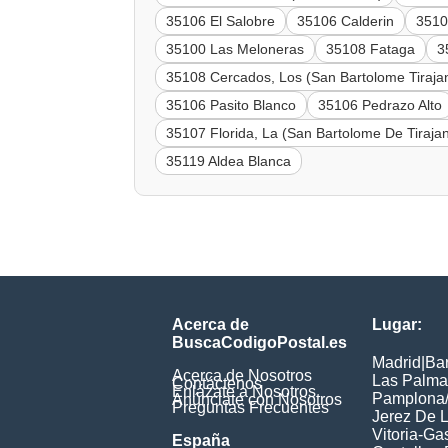
35106 El Salobre
35106 Calderin
35106
35100 Las Meloneras
35108 Fataga
3
35108 Cercados, Los (San Bartolome Tiraja
35106 Pasito Blanco
35106 Pedrazo Alto
35107 Florida, La (San Bartolome De Tiraja
35119 Aldea Blanca
Acerca de
Lugar:
BuscaCodigoPostal.es
Madrid
|
Ba
Acerca de Nosotros
Las Palma
Contáctenos
Enlázate a Nosotros
Pamplona/
Anúnciate con Nosotros
Preguntas Frecuentes
Jerez De L
Vitoria-Ga
España