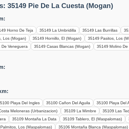
s: 35149 Pie De La Cuesta (Mogan)
m:
149 Horno De Teja
35149 La Umbridilla
35149 Las Burrillas
35
s, Los (Mogan)
35149 Hornillo, El (Mogan)
35149 Pasitos, Los (
a De Veneguera
35149 Casas Blancas (Mogan)
35149 Molino De
m:
 km:
5100 Playa Del Ingles
35100 Cañon Del Aguila
35100 Playa Del 
osta Meloneras (Urbanizacion)
35109 La Mimbre
35109 Las Te
era
35109 Montaña La Data
35109 Tablero, El (Maspalomas)
Palmitos, Los (Maspalomas)
35106 Montaña Blanca (Maspalomas)