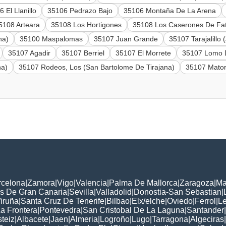
 El Llanillo
35106 Pedrazo Bajo
35106 Montaña De La Arena
5108 Arteara
35108 Los Hortigones
35108 Los Caserones De Fa
na)
35100 Maspalomas
35107 Juan Grande
35107 Tarajalillo
35107 Agadir
35107 Berriel
35107 El Morrete
35107 Lomo 
na)
35107 Rodeos, Los (San Bartolome De Tirajana)
35107 Matorr
rcelona
|
Zamora
|
Vigo
|
Valencia
|
Palma De Mallorca
|
Zaragoza
|
Ma
s De Gran Canaria
|
Sevilla
|
Valladolid
|
Donostia-San Sebastian
|
iruña
|
Santa Cruz De Tenerife
|
Bilbao
|
Elx/elche
|
Oviedo
|
Ferrol
|
L
a Frontera
|
Pontevedra
|
San Cristobal De La Laguna
|
Santander
|
steiz
|
Albacete
|
Jaen
|
Almeria
|
Logroño
|
Lugo
|
Tarragona
|
Algeciras
|