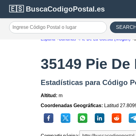
🇪🇸 BuscaCodigoPostal.es
SEARC
Ingrese Código Postal o lugar
España
Canarias
Pie De La Cuesta (Mogan)
35149 Pie De
Estadísticas para Código P
Altitud:
m
Coordenadas Geográficas:
Latitud 27.809
Compartir página: