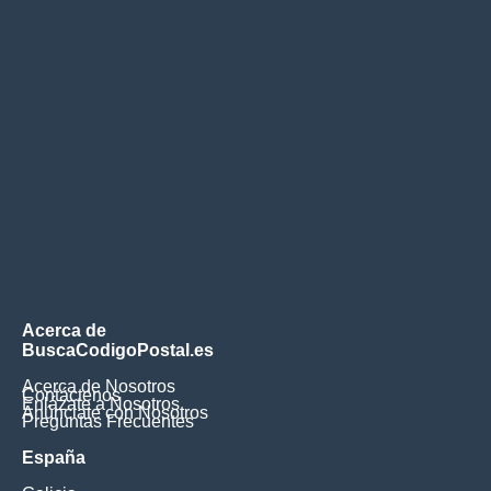
Acerca de
BuscaCodigoPostal.es
Acerca de Nosotros
Contáctenos
Enlázate a Nosotros
Anúnciate con Nosotros
Preguntas Frecuentes
España