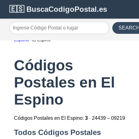
🇪🇸 BuscaCodigoPostal.es
SEARC
Ingrese Código Postal o lugar
España
El Espino
Códigos
Postales en El
Espino
Códigos Postales en El Espino:
3
· 24439 – 09219
Todos Códigos Postales