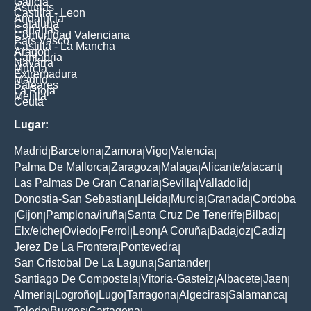
Galicia
Asturias
Castilla - Leon
Andalucia
Cataluna
Canarias
Comunidad Valenciana
Pais Vasco
Castilla - La Mancha
Aragon
Cantabria
Navarra
Murcia
Extremadura
Madrid
Baleares
La Rioja
Melilla
Ceuta
Lugar:
Madrid
Barcelona
Zamora
Vigo
Valencia
|
|
|
|
|
Palma De Mallorca
Zaragoza
Malaga
Alicante/alacant
|
|
|
|
Las Palmas De Gran Canaria
Sevilla
Valladolid
|
|
|
Donostia-San Sebastian
Lleida
Murcia
Granada
Cordoba
|
|
|
|
Gijon
Pamplona/iruña
Santa Cruz De Tenerife
Bilbao
|
|
|
|
|
Elx/elche
Oviedo
Ferrol
Leon
A Coruña
Badajoz
Cadiz
|
|
|
|
|
|
|
Jerez De La Frontera
Pontevedra
|
|
San Cristobal De La Laguna
Santander
|
|
Santiago De Compostela
Vitoria-Gasteiz
Albacete
Jaen
|
|
|
|
Almeria
Logroño
Lugo
Tarragona
Algeciras
Salamanca
|
|
|
|
|
|
Toledo
Burgos
Cartagena