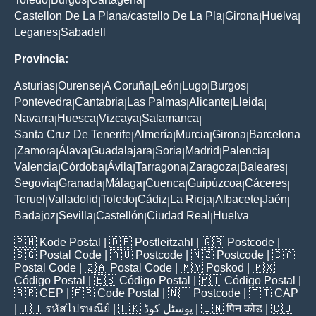
|
|
|
Castellon De La Plana/castello De La Pla
Girona
Huelva
|
|
|
Leganes
Sabadell
|
Provincia:
Asturias
Ourense
A Coruña
León
Lugo
Burgos
|
|
|
|
|
|
Pontevedra
Cantabria
Las Palmas
Alicante
Lleida
|
|
|
|
|
Navarra
Huesca
Vizcaya
Salamanca
|
|
|
|
Santa Cruz De Tenerife
Almería
Murcia
Girona
Barcelona
|
|
|
|
Zamora
Álava
Guadalajara
Soria
Madrid
Palencia
|
|
|
|
|
|
|
Valencia
Córdoba
Ávila
Tarragona
Zaragoza
Baleares
|
|
|
|
|
|
Segovia
Granada
Málaga
Cuenca
Guipúzcoa
Cáceres
|
|
|
|
|
|
Teruel
Valladolid
Toledo
Cádiz
La Rioja
Albacete
Jaén
|
|
|
|
|
|
|
Badajoz
Sevilla
Castellón
Ciudad Real
Huelva
|
|
|
|
🇵🇭
Kode Postal
| 🇩🇪
Postleitzahl
| 🇬🇧
Postcode
|
🇸🇬
Postal Code
| 🇦🇺
Postcode
| 🇳🇿
Postcode
| 🇨🇦
Postal Code
| 🇿🇦
Postal Code
| 🇲🇾
Poskod
| 🇲🇽
Código Postal
| 🇪🇸
Código Postal
| 🇵🇹
Código Postal
|
🇧🇷
CEP
| 🇫🇷
Code Postal
| 🇳🇱
Postcode
| 🇮🇹
CAP
| 🇹🇭
รหัสไปรษณีย์
| 🇵🇰
پوسٹل کوڈ
| 🇮🇳
पिन कोड
| 🇨🇴