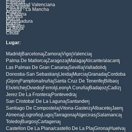
Canarias
Comunidad Valenciana
Pais Vasco
Castilla - La Mancha
Aragon
Cantabria
Navarra
Murcia
Extremadura
Madrid
Baleares
La Rioja
Melilla
Ceuta
Lugar:
Madrid
Barcelona
Zamora
Vigo
Valencia
|
|
|
|
|
Palma De Mallorca
Zaragoza
Malaga
Alicante/alacant
|
|
|
|
Las Palmas De Gran Canaria
Sevilla
Valladolid
|
|
|
Donostia-San Sebastian
Lleida
Murcia
Granada
Cordoba
|
|
|
|
Gijon
Pamplona/iruña
Santa Cruz De Tenerife
Bilbao
|
|
|
|
|
Elx/elche
Oviedo
Ferrol
Leon
A Coruña
Badajoz
Cadiz
|
|
|
|
|
|
|
Jerez De La Frontera
Pontevedra
|
|
San Cristobal De La Laguna
Santander
|
|
Santiago De Compostela
Vitoria-Gasteiz
Albacete
Jaen
|
|
|
|
Almeria
Logroño
Lugo
Tarragona
Algeciras
Salamanca
|
|
|
|
|
|
Toledo
Burgos
Cartagena
|
|
|
Castellon De La Plana/castello De La Pla
Girona
Huelva
|
|
|