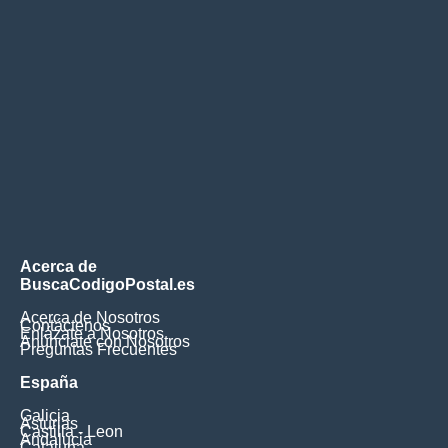
Acerca de
BuscaCodigoPostal.es
Acerca de Nosotros
Contáctenos
Enlázate a Nosotros
Anúnciate con Nosotros
Preguntas Frecuentes
España
Galicia
Asturias
Castilla - Leon
Andalucia
Cataluna