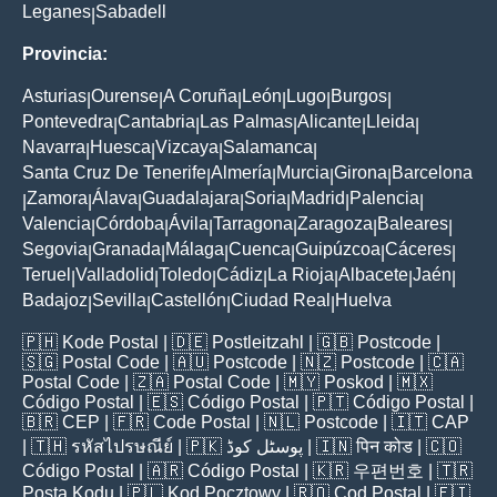
Leganes
Sabadell
|
Provincia:
Asturias
Ourense
A Coruña
León
Lugo
Burgos
|
|
|
|
|
|
Pontevedra
Cantabria
Las Palmas
Alicante
Lleida
|
|
|
|
|
Navarra
Huesca
Vizcaya
Salamanca
|
|
|
|
Santa Cruz De Tenerife
Almería
Murcia
Girona
Barcelona
|
|
|
|
Zamora
Álava
Guadalajara
Soria
Madrid
Palencia
|
|
|
|
|
|
|
Valencia
Córdoba
Ávila
Tarragona
Zaragoza
Baleares
|
|
|
|
|
|
Segovia
Granada
Málaga
Cuenca
Guipúzcoa
Cáceres
|
|
|
|
|
|
Teruel
Valladolid
Toledo
Cádiz
La Rioja
Albacete
Jaén
|
|
|
|
|
|
|
Badajoz
Sevilla
Castellón
Ciudad Real
Huelva
|
|
|
|
🇵🇭
Kode Postal
| 🇩🇪
Postleitzahl
| 🇬🇧
Postcode
|
🇸🇬
Postal Code
| 🇦🇺
Postcode
| 🇳🇿
Postcode
| 🇨🇦
Postal Code
| 🇿🇦
Postal Code
| 🇲🇾
Poskod
| 🇲🇽
Código Postal
| 🇪🇸
Código Postal
| 🇵🇹
Código Postal
|
🇧🇷
CEP
| 🇫🇷
Code Postal
| 🇳🇱
Postcode
| 🇮🇹
CAP
| 🇹🇭
รหัสไปรษณีย์
| 🇵🇰
پوسٹل کوڈ
| 🇮🇳
पिन कोड
| 🇨🇴
Código Postal
| 🇦🇷
Código Postal
| 🇰🇷
우편번호
| 🇹🇷
Posta Kodu
| 🇵🇱
Kod Pocztowy
| 🇷🇴
Cod Poștal
| 🇫🇮