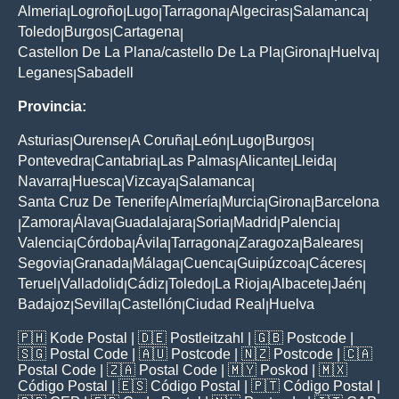
Almeria
Logroño
Lugo
Tarragona
Algeciras
Salamanca
|
|
|
|
|
|
Toledo
Burgos
Cartagena
|
|
|
Castellon De La Plana/castello De La Pla
Girona
Huelva
|
|
|
Leganes
Sabadell
|
Provincia:
Asturias
Ourense
A Coruña
León
Lugo
Burgos
|
|
|
|
|
|
Pontevedra
Cantabria
Las Palmas
Alicante
Lleida
|
|
|
|
|
Navarra
Huesca
Vizcaya
Salamanca
|
|
|
|
Santa Cruz De Tenerife
Almería
Murcia
Girona
Barcelona
|
|
|
|
Zamora
Álava
Guadalajara
Soria
Madrid
Palencia
|
|
|
|
|
|
|
Valencia
Córdoba
Ávila
Tarragona
Zaragoza
Baleares
|
|
|
|
|
|
Segovia
Granada
Málaga
Cuenca
Guipúzcoa
Cáceres
|
|
|
|
|
|
Teruel
Valladolid
Cádiz
Toledo
La Rioja
Albacete
Jaén
|
|
|
|
|
|
|
Badajoz
Sevilla
Castellón
Ciudad Real
Huelva
|
|
|
|
🇵🇭
Kode Postal
| 🇩🇪
Postleitzahl
| 🇬🇧
Postcode
|
🇸🇬
Postal Code
| 🇦🇺
Postcode
| 🇳🇿
Postcode
| 🇨🇦
Postal Code
| 🇿🇦
Postal Code
| 🇲🇾
Poskod
| 🇲🇽
Código Postal
| 🇪🇸
Código Postal
| 🇵🇹
Código Postal
|