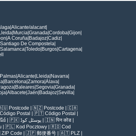
laga
|
Alicante/alacant
|
Lleida
|
Murcia
|
Granada
|
Cordoba
|
Gijon
|
eon
|
A Coruña
|
Badajoz
|
Cadiz
|
Santiago De Compostela
|
Salamanca
|
Toledo
|
Burgos
|
Cartagena
|
ll
 Palmas
|
Alicante
|
Lleida
|
Navarra
|
na
|
Barcelona
|
Zamora
|
Álava
|
ragoza
|
Baleares
|
Segovia
|
Granada
|
oja
|
Albacete
|
Jaén
|
Badajoz
|
Sevilla
|
🇦🇺
Postcode
| 🇳🇿
Postcode
| 🇨🇦
Código Postal
| 🇵🇹
Código Postal
|
ีย์
| 🇵🇰
پوسٹل کوڈ
| 🇮🇳
पिन कोड
|
u
| 🇵🇱
Kod Pocztowy
| 🇷🇴
Cod

ZIP Code
| 🇯🇵
郵便番号
| 🇦🇹
PLZ
|