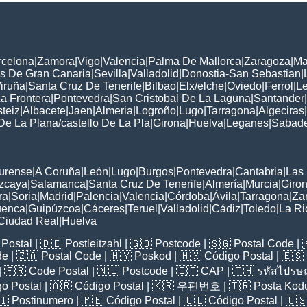
rcelona
|
Zamora
|
Vigo
|
Valencia
|
Palma De Mallorca
|
Zaragoza
|
Ma
s De Gran Canaria
|
Sevilla
|
Valladolid
|
Donostia-San Sebastian
|
iruña
|
Santa Cruz De Tenerife
|
Bilbao
|
Elx/elche
|
Oviedo
|
Ferrol
|
L
a Frontera
|
Pontevedra
|
San Cristobal De La Laguna
|
Santander
|
steiz
|
Albacete
|
Jaen
|
Almeria
|
Logroño
|
Lugo
|
Tarragona
|
Algeciras
|
De La Plana/castello De La Pla
|
Girona
|
Huelva
|
Leganes
|
Sabade
:
urense
|
A Coruña
|
León
|
Lugo
|
Burgos
|
Pontevedra
|
Cantabria
|
Las
zcaya
|
Salamanca
|
Santa Cruz De Tenerife
|
Almería
|
Murcia
|
Giro
ra
|
Soria
|
Madrid
|
Palencia
|
Valencia
|
Córdoba
|
Ávila
|
Tarragona
|
Za
enca
|
Guipúzcoa
|
Cáceres
|
Teruel
|
Valladolid
|
Cádiz
|
Toledo
|
La Ri
Ciudad Real
|
Huelva
Postal
| 🇩🇪
Postleitzahl
| 🇬🇧
Postcode
| 🇸🇬
Postal Code
| 
de
| 🇿🇦
Postal Code
| 🇲🇾
Poskod
| 🇲🇽
Código Postal
| 🇪🇸
| 🇫🇷
Code Postal
| 🇳🇱
Postcode
| 🇮🇹
CAP
| 🇹🇭
รหัสไปรษณ
o Postal
| 🇦🇷
Código Postal
| 🇰🇷
우편번호
| 🇹🇷
Posta Kod
🇮
Postinumero
| 🇵🇪
Código Postal
| 🇨🇱
Código Postal
| 🇺