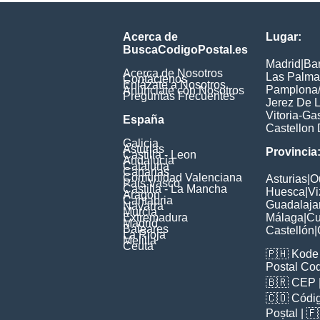
Acerca de
Lugar:
BuscaCodigoPostal.es
Madrid
|
Ba
Acerca de Nosotros
Las Palma
Contáctenos
Enlázate a Nosotros
Pamplona/
Anúnciate con Nosotros
Preguntas Frecuentes
Jerez De L
Vitoria-Ga
España
Castellon 
Galicia
Asturias
Provincia
Castilla - Leon
Andalucia
Cataluna
Canarias
Comunidad Valenciana
Asturias
|
O
Pais Vasco
Castilla - La Mancha
Huesca
|
Vi
Aragon
Cantabria
Guadalaja
Navarra
Murcia
Extremadura
Málaga
|
Cu
Madrid
Baleares
Castellón
|
La Rioja
Melilla
Ceuta
🇵🇭
Kode 
Postal Co
🇧🇷
CEP
🇨🇴
Códig
Poștal
| 